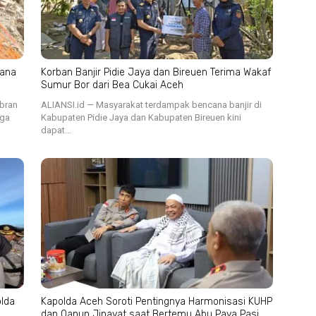
cana
Korban Banjir Pidie Jaya dan Bireuen Terima Wakaf
Sumur Bor dari Bea Cukai Aceh
ibran
ALIANSI.id — Masyarakat terdampak bencana banjir di
iga
Kabupaten Pidie Jaya dan Kabupaten Bireuen kini
dapat…
lda
Kapolda Aceh Soroti Pentingnya Harmonisasi KUHP
dan Qanun Jinayat saat Bertemu Abu Paya Pasi