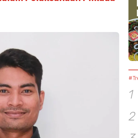
#Tr
1
2