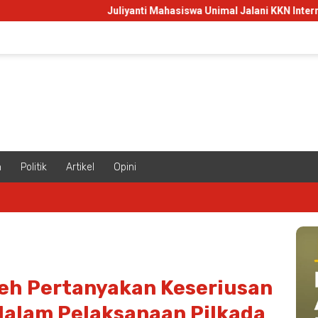
Juliyanti Mahasiswa Unimal Jalani KKN Internasional di Mala
m
Politik
Artikel
Opini
ceh Pertanyakan Keseriusan
dalam Pelaksanaan Pilkada