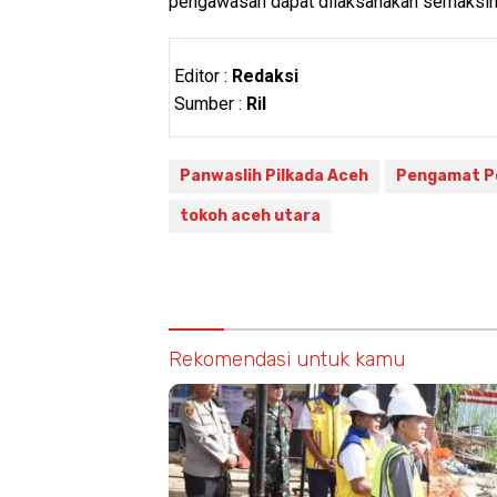
pengawasan dapat dilaksanakan semaksima
Editor :
Redaksi
Sumber :
Ril
Panwaslih Pilkada Aceh
Pengamat Pol
tokoh aceh utara
Rekomendasi untuk kamu