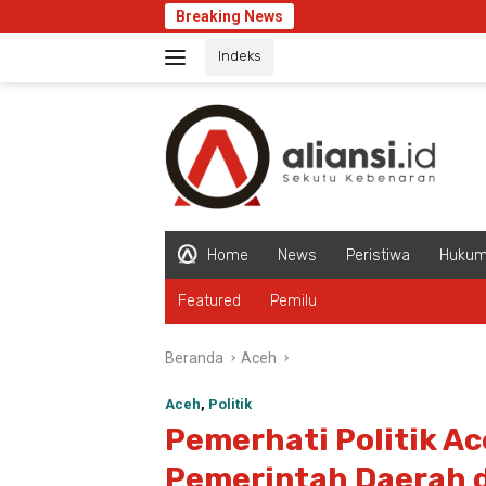
Langsung
Breaking News
ke
Indeks
konten
Home
News
Peristiwa
Huku
Featured
Pemilu
Beranda
Aceh
Aceh
,
Politik
Pemerhati Politik A
Pemerintah Daerah 