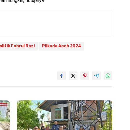
l mungkin,” tutupnya.
itik Fahrul Razi
Pilkada Aceh 2024