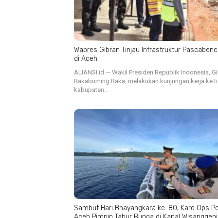
Wapres Gibran Tinjau Infrastruktur Pascaben
di Aceh
ALIANSI.id — Wakil Presiden Republik Indonesia, G
Rakabuming Raka, melakukan kunjungan kerja ke t
kabupaten…
Sambut Hari Bhayangkara ke-80, Karo Ops Po
Aceh Pimpin Tabur Bunga di Kapal Wisanggeni