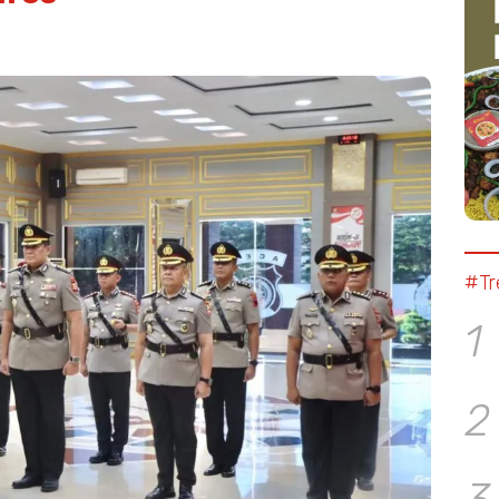
#Tr
1
2