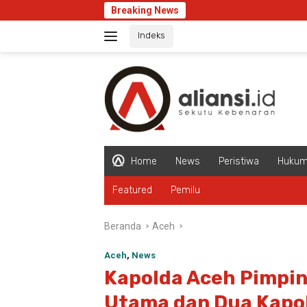
Langsung
Breaking News
Juliyanti
ke
Indeks
konten
Home
News
Peristiwa
Huku
Featured
Pemilu
Beranda
Aceh
Aceh
,
News
Kapolda Aceh Pimpin
Utama dan Dua Kapo