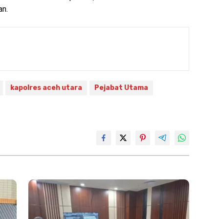
an.
kapolres aceh utara
Pejabat Utama