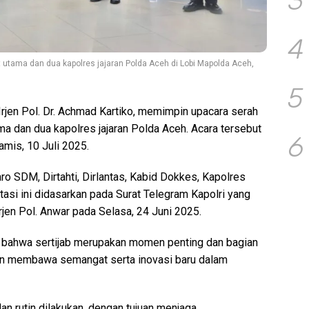
3
4
t utama dan dua kapolres jajaran Polda Aceh di Lobi Mapolda Aceh,
5
rjen Pol. Dr. Achmad Kartiko, memimpin upacara serah
ama dan dua kapolres jajaran Polda Aceh. Acara tersebut
6
mis, 10 Juli 2025.
ro SDM, Dirtahti, Dirlantas, Kabid Dokkes, Kapolres
asi ini didasarkan pada Surat Telegram Kapolri yang
rjen Pol. Anwar pada Selasa, 24 Juni 2025.
bahwa sertijab merupakan momen penting dan bagian
an membawa semangat serta inovasi baru dalam
dan rutin dilakukan, dengan tujuan menjaga