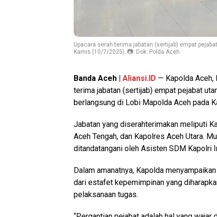
Upacara serah terima jabatan (sertijab) empat pejaba
Kamis (10/7/2025). 📷: Dok. Polda Aceh
Banda Aceh |
Aliansi.ID
— Kapolda Aceh, I
terima jabatan (sertijab) empat pejabat ut
berlangsung di Lobi Mapolda Aceh pada Ka
Jabatan yang diserahterimakan meliputi Ka
Aceh Tengah, dan Kapolres Aceh Utara. Mut
ditandatangani oleh Asisten SDM Kapolri I
Dalam amanatnya, Kapolda menyampaikan 
dari estafet kepemimpinan yang diharapk
pelaksanaan tugas.
“Pergantian pejabat adalah hal yang wajar 