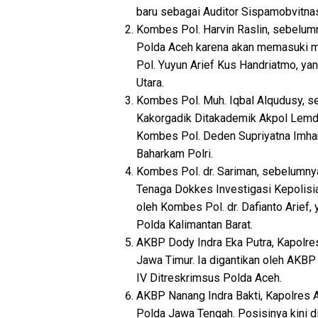
baru sebagai Auditor Sispamobvitnas
Kombes Pol. Harvin Raslin, sebelu
Polda Aceh karena akan memasuki m
Pol. Yuyun Arief Kus Handriatmo, y
Utara.
Kombes Pol. Muh. Iqbal Alqudusy, s
Kakorgadik Ditakademik Akpol Lemdikl
Kombes Pol. Deden Supriyatna Imhar
Baharkam Polri.
Kombes Pol. dr. Sariman, sebelumny
Tenaga Dokkes Investigasi Kepolisia
oleh Kombes Pol. dr. Dafianto Arie
Polda Kalimantan Barat.
AKBP Dody Indra Eka Putra, Kapolr
Jawa Timur. Ia digantikan oleh AKB
IV Ditreskrimsus Polda Aceh.
AKBP Nanang Indra Bakti, Kapolres 
Polda Jawa Tengah. Posisinya kini di