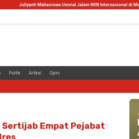
 Mahasiswa Unimal Jalani KKN Internasional di Malaysia, Ini Misi ya
m
Politik
Artikel
Opini
 Sertijab Empat Pejabat
lres