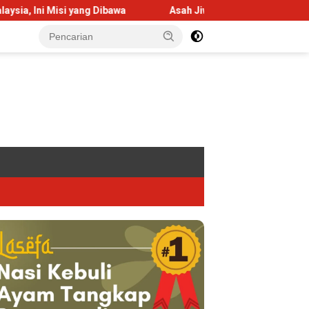
ng Dibawa
Asah Jiwa Kepemimpinan, Kepala MTsN 1 Banda