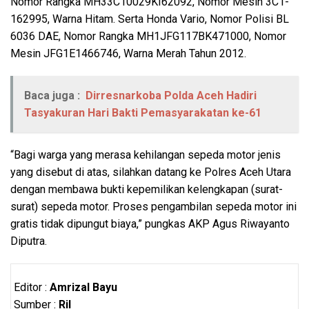
Nomor Rangka MH33C10029KI62092, Nomor Mesin 3C1-
162995, Warna Hitam. Serta Honda Vario, Nomor Polisi BL
6036 DAE, Nomor Rangka MH1JFG117BK471000, Nomor
Mesin JFG1E1466746, Warna Merah Tahun 2012.
Baca juga :
Dirresnarkoba Polda Aceh Hadiri
Tasyakuran Hari Bakti Pemasyarakatan ke-61
“Bagi warga yang merasa kehilangan sepeda motor jenis
yang disebut di atas, silahkan datang ke Polres Aceh Utara
dengan membawa bukti kepemilikan kelengkapan (surat-
surat) sepeda motor. Proses pengambilan sepeda motor ini
gratis tidak dipungut biaya,” pungkas AKP Agus Riwayanto
Diputra.
Editor :
Amrizal Bayu
Sumber :
Ril