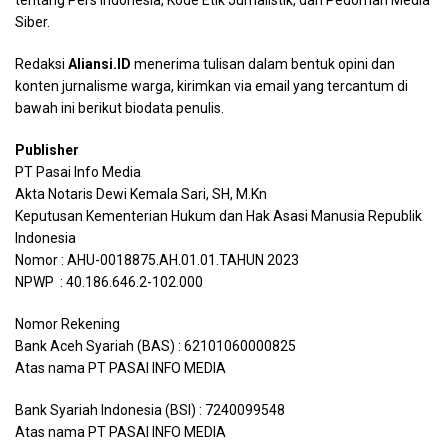
tentang Pers Indonesia, Kode Etik Jurnalistik, dan Pedoman Media
Siber.
Redaksi
Aliansi.ID
menerima tulisan dalam bentuk opini dan
konten jurnalisme warga, kirimkan via email yang tercantum di
bawah ini berikut biodata penulis.
Publisher
PT Pasai Info Media
Akta Notaris Dewi Kemala Sari, SH, M.Kn
Keputusan Kementerian Hukum dan Hak Asasi Manusia Republik
Indonesia
Nomor : AHU-0018875.AH.01.01.TAHUN 2023
NPWP : 40.186.646.2-102.000
Nomor Rekening
Bank Aceh Syariah (BAS) : 62101060000825
Atas nama PT PASAI INFO MEDIA
Bank Syariah Indonesia (BSI) : 7240099548
Atas nama PT PASAI INFO MEDIA