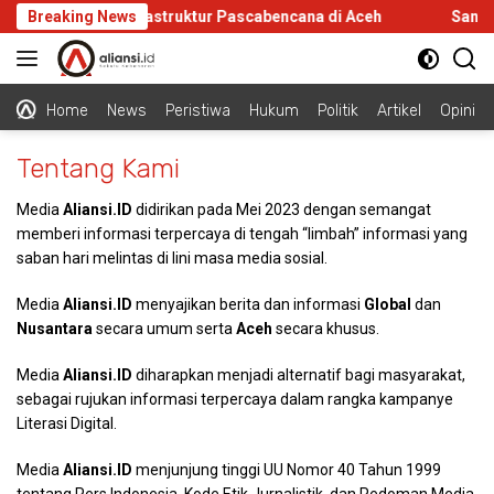
Langsung
Gibran Tinjau Infrastruktur Pascabencana di Aceh
Breaking News
Sangerd
ke
konten
Home
News
Peristiwa
Hukum
Politik
Artikel
Opini
Tentang Kami
Media
Aliansi.ID
didirikan pada Mei 2023 dengan semangat
memberi informasi terpercaya di tengah “limbah” informasi yang
saban hari melintas di lini masa media sosial.
Media
Aliansi.ID
menyajikan berita dan informasi
Global
dan
Nusantara
secara umum serta
Aceh
secara khusus.
Media
Aliansi.ID
diharapkan menjadi alternatif bagi masyarakat,
sebagai rujukan informasi terpercaya dalam rangka kampanye
Literasi Digital.
Media
Aliansi.ID
menjunjung tinggi UU Nomor 40 Tahun 1999