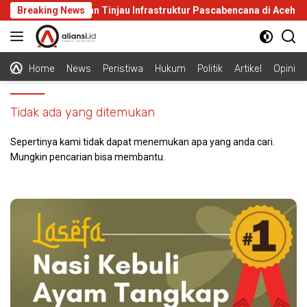
Langsung
Breaking News
Wapres Gibran Tinjau Infrastruktur Pascabencana di Aceh
ke
konten
Home
News
Peristiwa
Hukum
Politik
Artikel
Opini
Tidak ada yang ditemukan
Sepertinya kami tidak dapat menemukan apa yang anda cari.
Mungkin pencarian bisa membantu.