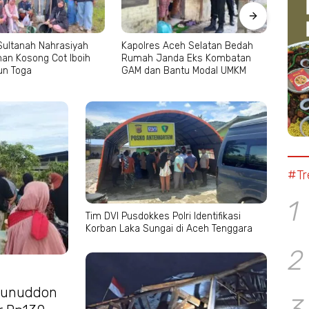
 Aceh Selatan Bedah
Islamic Relief Indonesia Hibur
Pimpi
anda Eks Kombatan
Anak Yatim Cianjur Lewat
Zahar
 Bantu Modal UMKM
Rekreasi Bersama
Intel
#Tr
1
Tim DVI Pusdokkes Polri Identifikasi
Korban Laka Sungai di Aceh Tenggara
2
eunuddon