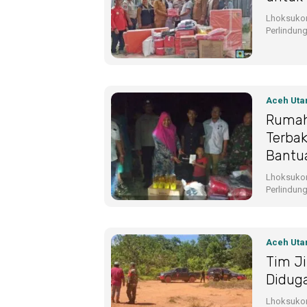
Lhoksukon
Perlindun
Aceh Uta
Rumah
Terbak
Bantu
Lhoksukon
Perlindun
Aceh Uta
Tim J
Didug
Lhoksukon