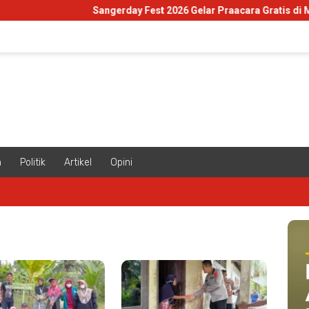
Sangerday Fest 2026 Gelar Praacara Gratis di Museum T
m
Politik
Artikel
Opini