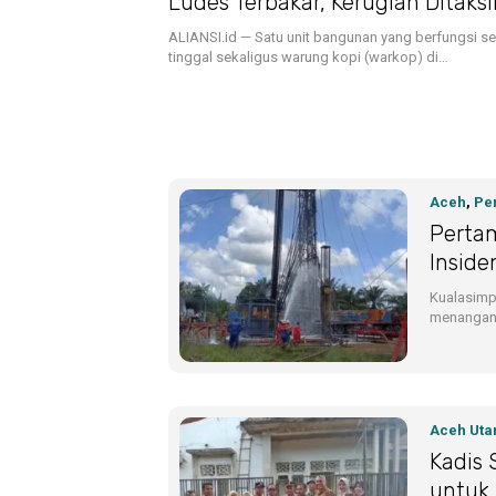
Ludes Terbakar, Kerugian Ditaks
Juta
ALIANSI.id — Satu unit bangunan yang berfungsi s
tinggal sekaligus warung kopi (warkop) di…
Aceh
,
Per
Pertam
Insid
Kualasimpa
menangani
Aceh Uta
Kadis 
untuk