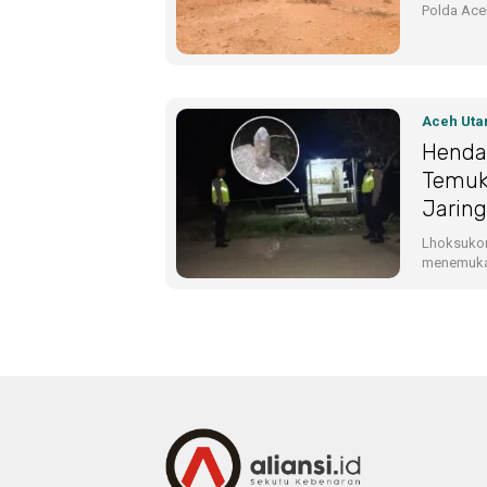
Polda Ac
Aceh Uta
Henda
Temuk
Jaring
Lhoksukon
menemuka