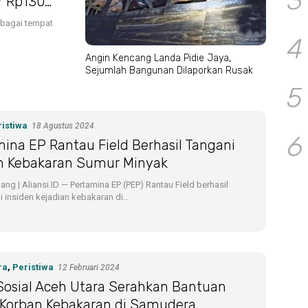
3
ir Rp130
ebagai tempat
4
Angin Kencang Landa Pidie Jaya,
Sejumlah Bangunan Dilaporkan Rusak
5
istiwa
18 Agustus 2024
6
ina EP Rantau Field Berhasil Tangani
en Kebakaran Sumur Minyak
ng | Aliansi.ID — Pertamina EP (PEP) Rantau Field berhasil
 insiden kejadian kebakaran di…
ra
,
Peristiwa
12 Februari 2024
Sosial Aceh Utara Serahkan Bantuan
 Korban Kebakaran di Samudera