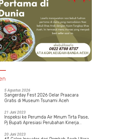
n Himipol Unimal, Muspika
PB PII Dukung Mentan Amran
M
a Dorong Budaya
Berantas Mafia Pangan
Bi
ektual Kritis Mahasiswa
K
en
5 Agustus 2026
Sangerday Fest 2026 Gelar Praacara
Gratis di Museum Tsunami Aceh
21 Juni 2023
Inspeksi ke Perumda Air Minum Tirta Pase,
Pj Bupati Apresiasi Perubahan Kinerja
Manajemen Baru
20 Juni 2023