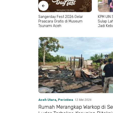
est 2026 Gelar
KPM UIN Sultanah Nahrasiyah
Kapolres
atis di Museum
Sulap Lahan Kosong Cot Iboih
Rumah J
h
Jadi Kebun Toga
GAM dan
Aceh Utara
,
Peristiwa
12 Mei 2026
Rumah Merangkap Warkop di S