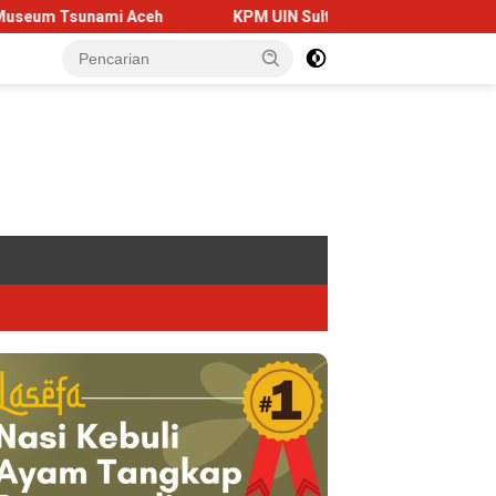
sunami Aceh
KPM UIN Sultanah Nahrasiyah Sulap Lahan Kos