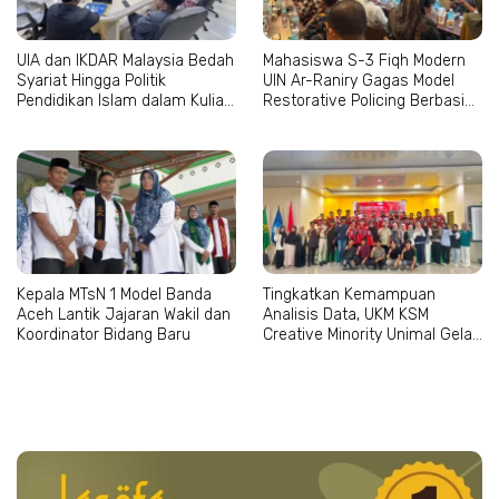
UIA dan IKDAR Malaysia Bedah
Mahasiswa S-3 Fiqh Modern
Syariat Hingga Politik
UIN Ar-Raniry Gagas Model
Pendidikan Islam dalam Kuliah
Restorative Policing Berbasis
Tamu Internasional
Maqashid al-Syari’ah
Kepala MTsN 1 Model Banda
Tingkatkan Kemampuan
Aceh Lantik Jajaran Wakil dan
Analisis Data, UKM KSM
Koordinator Bidang Baru
Creative Minority Unimal Gelar
Pelatihan SPSS