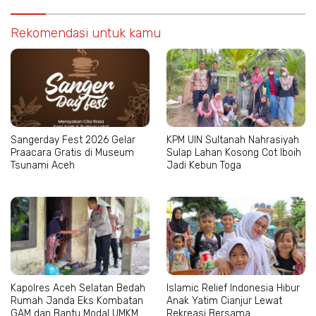
Rekomendasi untuk kamu
Sangerday Fest 2026 Gelar
KPM UIN Sultanah Nahrasiyah
Praacara Gratis di Museum
Sulap Lahan Kosong Cot Iboih
Tsunami Aceh
Jadi Kebun Toga
Kapolres Aceh Selatan Bedah
Islamic Relief Indonesia Hibur
Rumah Janda Eks Kombatan
Anak Yatim Cianjur Lewat
GAM dan Bantu Modal UMKM
Rekreasi Bersama