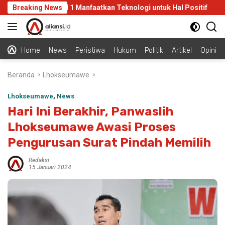
Langsung
 Siswa MTsN 1 Manfaatkan Teknologi untuk Hal Positif
Breaking News
Me
ke
konten
Home
News
Peristiwa
Hukum
Politik
Artikel
Opini
Beranda
Lhokseumawe
Lhokseumawe
,
News
Hari Ini Berakhir, Panwaslih
Lhokseumawe Awasi Proses
Pengurusan Surat Pindah Memilih
Redaksi
15 Januari 2024