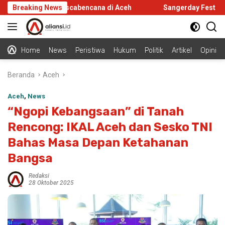
Langsung
nfrastruktur Pascabencana di Aceh
Breaking News
Sangerday Fest 2026 Ge
ke
konten
Home
News
Peristiwa
Hukum
Politik
Artikel
Opini
Beranda
Aceh
Aceh
,
News
“Ngopi Kebangsaan” di Tanah
Rencong: IKAL Aceh dan Sesko TNI
Bahas Masa Depan Ketahanan
Bangsa
Redaksi
28 Oktober 2025