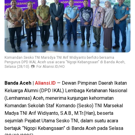
Komandan Sesko TNI Marsdya TNI Arif Widiyanto berfoto bersama
Pengurus DPD IKAL Aceh usai acara “Ngopi Kebangsaan” di Banda Aceh,
Selasa (28/10). 📷: For Aliansi.ID/HO
Banda Aceh |
Aliansi.ID
— Dewan Pimpinan Daerah Ikatan
Keluarga Alumni (DPD IKAL) Lembaga Ketahanan Nasional
(Lemhannas) Aceh, menerima kunjungan kehormatan
Komandan Sekolah Staf Komando (Sesko) TNI Marsekal
Madya TNI Arif Widiyanto, S.A.B., M.Tr.(Han), beserta
sejumlah Pejabat Utama Sesko TNI, dalam suatu acara
bertajuk “Ngopi Kebangsaan” di Banda Aceh pada Selasa