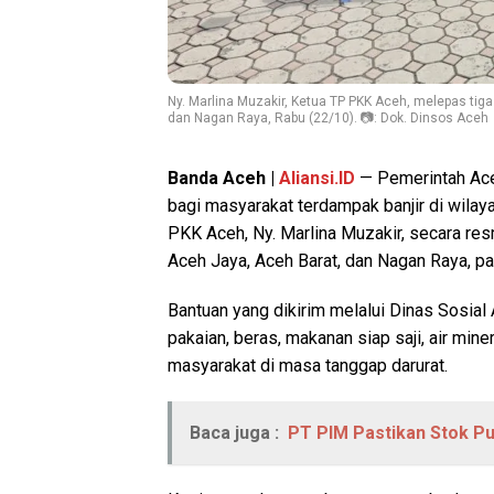
Ny. Marlina Muzakir, Ketua TP PKK Aceh, melepas tiga 
dan Nagan Raya, Rabu (22/10). 📷: Dok. Dinsos Aceh
Banda Aceh |
Aliansi.ID
— Pemerintah Ace
bagi masyarakat terdampak banjir di wilaya
PKK Aceh, Ny. Marlina Muzakir, secara res
Aceh Jaya, Aceh Barat, dan Nagan Raya, p
Bantuan yang dikirim melalui Dinas Sosial 
pakaian, beras, makanan siap saji, air min
masyarakat di masa tanggap darurat.
Baca juga :
PT PIM Pastikan Stok P