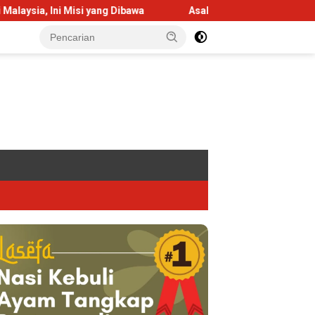
isi yang Dibawa
Asah Jiwa Kepemimpinan, Kepala MTsN 1 