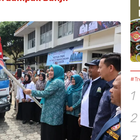
#Tr
1
2