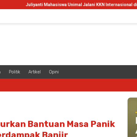
iyanti Mahasiswa Unimal Jalani KKN Internasional di Malaysia, Ini M
m
Politik
Artikel
Opini
lurkan Bantuan Masa Panik
erdampak Banjir