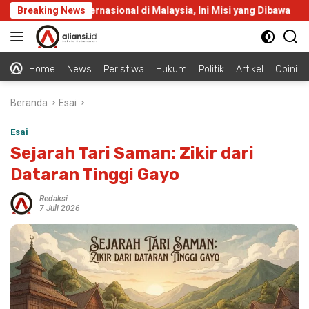
Langsung
alani KKN Internasional di Malaysia, Ini Misi yang Dibawa
Breaking News
ke
konten
Home
News
Peristiwa
Hukum
Politik
Artikel
Opini
Beranda
Esai
Esai
Sejarah Tari Saman: Zikir dari
Dataran Tinggi Gayo
Redaksi
7 Juli 2026