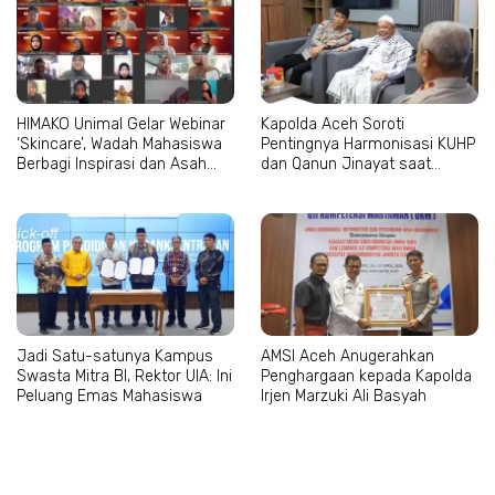
HIMAKO Unimal Gelar Webinar
Kapolda Aceh Soroti
‘Skincare’, Wadah Mahasiswa
Pentingnya Harmonisasi KUHP
Berbagi Inspirasi dan Asah
dan Qanun Jinayat saat
Kepercayaan Diri
Bertemu Abu Paya Pasi
Jadi Satu-satunya Kampus
AMSI Aceh Anugerahkan
Swasta Mitra BI, Rektor UIA: Ini
Penghargaan kepada Kapolda
Peluang Emas Mahasiswa
Irjen Marzuki Ali Basyah