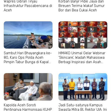
Wapres Gibran Tinjau
Korban Banjir Pidie Jaya dan
Infrastruktur Pascabencana di
Bireuen Terima Wakaf Sumur
Aceh
Bor dari Bea Cukai Aceh
Sambut Hari Bhayangkara ke-
HIMAKO Unimal Gelar Webinar
80, Karo Ops Polda Aceh
‘Skincare’, Wadah Mahasiswa
Pimpin Tabur Bunga di Kapal
Berbagi Inspirasi dan Asah
Wisanggeni
Kepercayaan Diri
Kapolda Aceh Soroti
Jadi Satu-satunya Kampus
Pentingnya Harmonisasi KUHP
Swasta Mitra BI, Rektor UIA: Ini