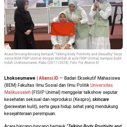
Acara bincang-bincang bertajuk "Talking Body Positivity and Sexuality" kerja
sama BEM FISIP Unimal dengan Wardah di aula FISIP Unimal, kampus Bukit
Indah Lhokseumawe, Rabu (20/11/2024). Foto: For Aliansi.ID
Lhokseumawe |
Aliansi.ID
— Badan Eksekutif Mahasiswa
(BEM) Fakultas Ilmu Sosial dan Ilmu Politik
Universitas
Malikussaleh
(FISIP Unimal) menggelar talkshow seputar
kesehatan seksual dan reproduksi (Kespro),
skincare
(
perawatan kulit), serta gaya hidup sehat yang mendukung
kesejahteraan perempuan.
Acara bincang-bincang bertajuk “
Talking Body Positivity and