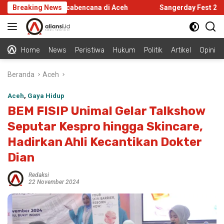
Langsung
rastruktur Pascabencana di Aceh
Breaking News
Sangerday Fest 2026 Gela
ke
konten
Home
News
Peristiwa
Hukum
Politik
Artikel
Opini
Beranda
Aceh
Aceh
,
Gaya Hidup
BEM FISIP Unimal Gelar Talkshow
Seputar Kespro hingga Skincare,
Hadirkan Ahli Kecantikan Dokter
Dian
Redaksi
22 November 2024