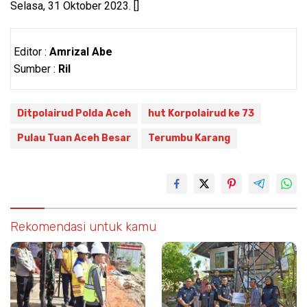
Selasa, 31 Oktober 2023. []
Editor :
Amrizal Abe
Sumber :
Ril
Ditpolairud Polda Aceh
hut Korpolairud ke 73
Pulau Tuan Aceh Besar
Terumbu Karang
Rekomendasi untuk kamu