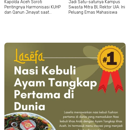
Kapolda Aceh Soroti
Jadi Satu-satunya Kampus
Pentingnya Harmonisasi KUHP
Swasta Mitra BI, Rektor UIA: Ini
dan Qanun Jinayat saat
Peluang Emas Mahasiswa
Bertemu Abu Paya Pasi