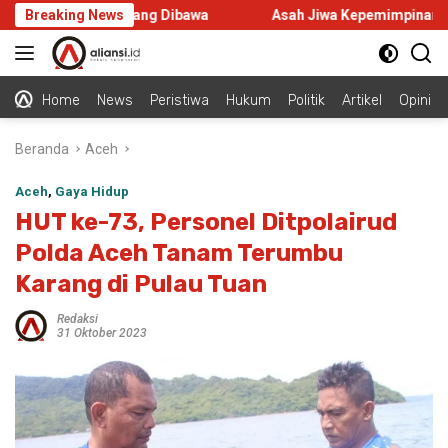
Langsung
aysia, Ini Misi yang Dibawa
Breaking News
Asah Jiwa Kepemimpinan, Kep
ke
konten
Home
News
Peristiwa
Hukum
Politik
Artikel
Opini
Beranda
Aceh
Aceh
,
Gaya Hidup
HUT ke-73, Personel Ditpolairud
Polda Aceh Tanam Terumbu
Karang di Pulau Tuan
Redaksi
31 Oktober 2023