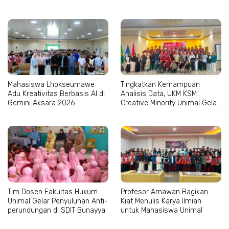
Mahasiswa
Aceh–Sumut
Mahasiswa Lhokseumawe
Tingkatkan Kemampuan
Adu Kreativitas Berbasis AI di
Analisis Data, UKM KSM
Gemini Aksara 2026
Creative Minority Unimal Gelar
Pelatihan SPSS
Tim Dosen Fakultas Hukum
Profesor Arnawan Bagikan
Unimal Gelar Penyuluhan Anti-
Kiat Menulis Karya Ilmiah
perundungan di SDIT Bunayya
untuk Mahasiswa Unimal