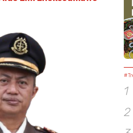
#Tr
1
2