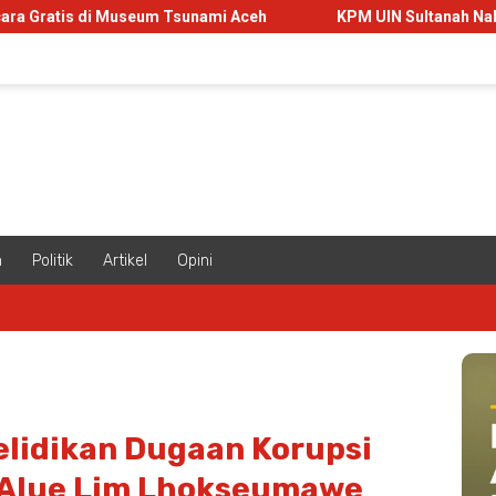
Museum Tsunami Aceh
KPM UIN Sultanah Nahrasiyah Sulap 
m
Politik
Artikel
Opini
lidikan Dugaan Korupsi
Alue Lim Lhokseumawe