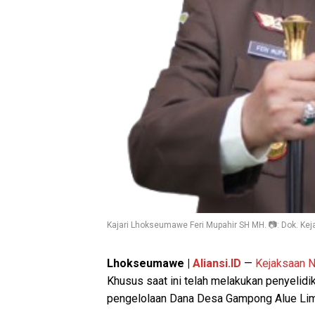
Kajari Lhokseumawe Feri Mupahir SH MH. 📷: Dok. Ke
Lhokseumawe |
Aliansi.ID
—
Kejaksaan 
Khusus saat ini telah melakukan penyelid
pengelolaan Dana Desa Gampong Alue Lim