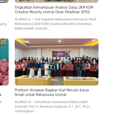
Tingkatkan Kemampuan Analisis Data, UKM KSM
Creative Minority Unimal Gelar Pelatihan SPSS
ALIANSI.id — Unit Kegiatan Mahasiswa Kelompok Studi
ajang
Mahasiswa (UKM KSM) Creative Minority Universitas
Malikussaleh (Unimal)…
Profesor Arnawan Bagikan Kiat Menulis Karya
a
Ilmiah untuk Mahasiswa Unimal
s
ALIANSI.id — Guru Besar Universitas Malikussaleh
(Unimal), Prof. Ir. Arnawan Hasibuan, S.T., M.T., Ph.D.,
membagikan…