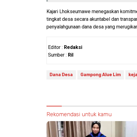
Kajari Lhokseumawe menegaskan komitme
tingkat desa secara akuntabel dan transpa
penyalahgunaan dana desa yang merugikan 
Editor :
Redaksi
Sumber :
Ril
Dana Desa
Gampong Alue Lim
kej
Rekomendasi untuk kamu