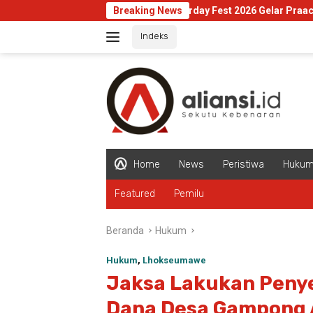
Langsung
Sangerday Fest 2026 Gelar Praacara Gratis di 
Breaking News
ke
Indeks
konten
Home
News
Peristiwa
Huku
Featured
Pemilu
Beranda
Hukum
Hukum
,
Lhokseumawe
Jaksa Lakukan Penye
Dana Desa Gampong 