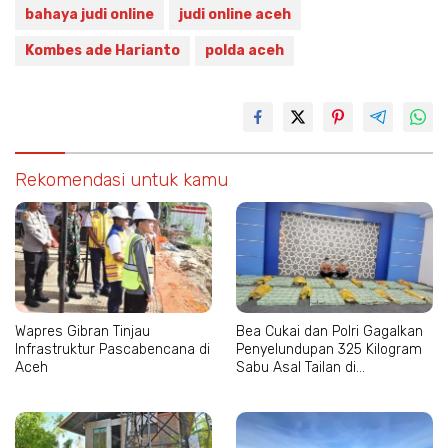
bahaya judi online
judi online aceh
Kombes ade Harianto
polda aceh
Rekomendasi untuk kamu
Wapres Gibran Tinjau
Bea Cukai dan Polri Gagalkan
Infrastruktur Pascabencana di
Penyelundupan 325 Kilogram
Aceh
Sabu Asal Tailan di
Lhokseumawe