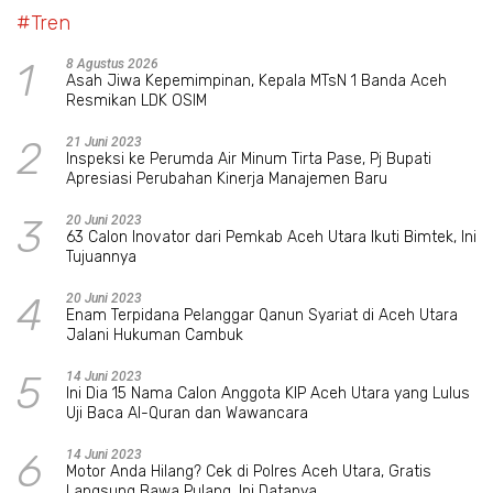
#Tren
1
8 Agustus 2026
Asah Jiwa Kepemimpinan, Kepala MTsN 1 Banda Aceh
Resmikan LDK OSIM
2
21 Juni 2023
Inspeksi ke Perumda Air Minum Tirta Pase, Pj Bupati
Apresiasi Perubahan Kinerja Manajemen Baru
3
20 Juni 2023
63 Calon Inovator dari Pemkab Aceh Utara Ikuti Bimtek, Ini
Tujuannya
4
20 Juni 2023
Enam Terpidana Pelanggar Qanun Syariat di Aceh Utara
Jalani Hukuman Cambuk
5
14 Juni 2023
Ini Dia 15 Nama Calon Anggota KIP Aceh Utara yang Lulus
Uji Baca Al-Quran dan Wawancara
6
14 Juni 2023
Motor Anda Hilang? Cek di Polres Aceh Utara, Gratis
Langsung Bawa Pulang, Ini Datanya