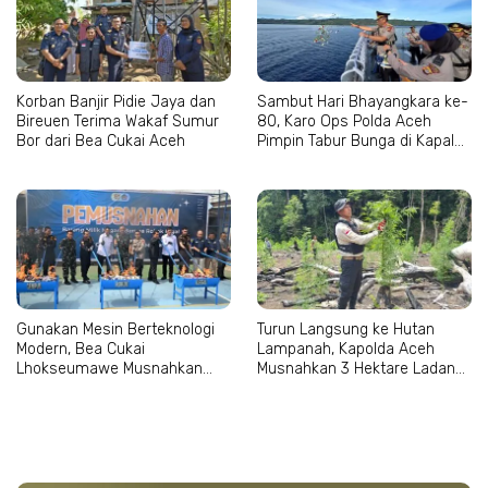
Korban Banjir Pidie Jaya dan
Sambut Hari Bhayangkara ke-
Bireuen Terima Wakaf Sumur
80, Karo Ops Polda Aceh
Bor dari Bea Cukai Aceh
Pimpin Tabur Bunga di Kapal
Wisanggeni
Gunakan Mesin Berteknologi
Turun Langsung ke Hutan
Modern, Bea Cukai
Lampanah, Kapolda Aceh
Lhokseumawe Musnahkan
Musnahkan 3 Hektare Ladang
Jutaan Batang Rokok Ilegal
Ganja