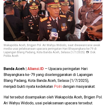
Wakapolda Aceh, Brigjen Pol. Ari Wahyu Widodo, saat diwawancarai awak
media usai pelaksanaan upacara peringatan Hari Bhayangkara ke-79 di
Lapangan Blang Padang, Kota Banda Aceh, Selasa (1/7/2025). 📷: Dok.
Polda Aceh
Banda Aceh |
Aliansi.ID
— Upacara peringatan Hari
Bhayangkara ke-79 yang diselenggarakan di Lapangan
Blang Padang, Kota Banda Aceh, Selasa (1/7/2025),
menjadi bukti nyata kedekatan
Polri
dengan masyarakat.
Hal tersebut disampaikan oleh Wakapolda Aceh, Brigjen Pol.
Ari Wahyu Widodo, usai pelaksanaan upacara tersebut.