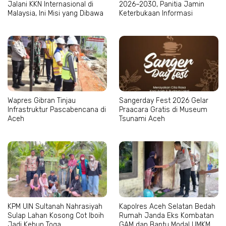
Jalani KKN Internasional di
2026–2030, Panitia Jamin
Malaysia, Ini Misi yang Dibawa
Keterbukaan Informasi
Wapres Gibran Tinjau
Sangerday Fest 2026 Gelar
Infrastruktur Pascabencana di
Praacara Gratis di Museum
Aceh
Tsunami Aceh
KPM UIN Sultanah Nahrasiyah
Kapolres Aceh Selatan Bedah
Sulap Lahan Kosong Cot Iboih
Rumah Janda Eks Kombatan
Jadi Kebun Toga
GAM dan Bantu Modal UMKM