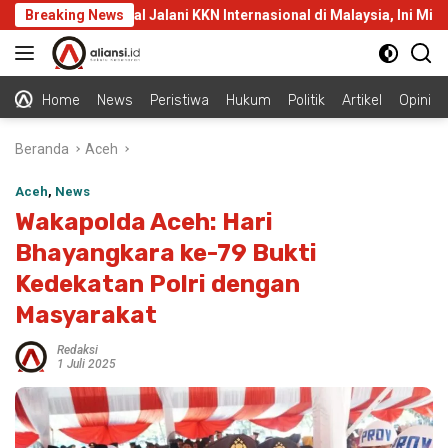
Langsung
hasiswa Unimal Jalani KKN Internasional di Malaysia, Ini Misi yang
Breaking News
ke
konten
Home
News
Peristiwa
Hukum
Politik
Artikel
Opini
Beranda
Aceh
Aceh
,
News
Wakapolda Aceh: Hari
Bhayangkara ke-79 Bukti
Kedekatan Polri dengan
Masyarakat
Redaksi
1 Juli 2025