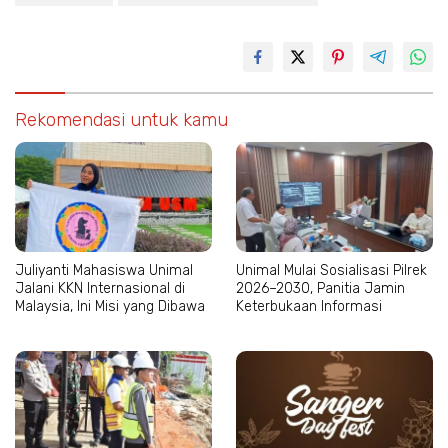
Rekomendasi untuk kamu
Juliyanti Mahasiswa Unimal
Unimal Mulai Sosialisasi Pilrek
Jalani KKN Internasional di
2026–2030, Panitia Jamin
Malaysia, Ini Misi yang Dibawa
Keterbukaan Informasi