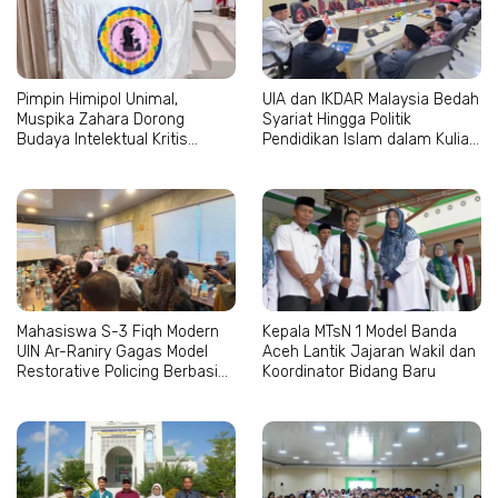
Pimpin Himipol Unimal,
UIA dan IKDAR Malaysia Bedah
Muspika Zahara Dorong
Syariat Hingga Politik
Budaya Intelektual Kritis
Pendidikan Islam dalam Kuliah
Mahasiswa
Tamu Internasional
Mahasiswa S-3 Fiqh Modern
Kepala MTsN 1 Model Banda
UIN Ar-Raniry Gagas Model
Aceh Lantik Jajaran Wakil dan
Restorative Policing Berbasis
Koordinator Bidang Baru
Maqashid al-Syari’ah