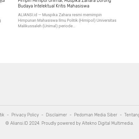
jur
Pimpin Himipol Unimal, Muspika Zahara Dorong
Budaya Intelektual Kritis Mahasiswa
ALIANSI.id — Muspika Zahara resmi memimpin
g
Himpunan Mahasiswa Ilmu Politik (Himipol) Universitas
Malikussaleh (Unimal) periode…
tik
Privacy Policy
Disclaimer
Pedoman Media Siber
Tentan
© Aliansi.ID 2024. Proudly powered by
Altekno Digital Multimedia
.