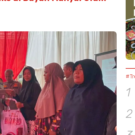
#Tr
1
2