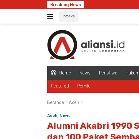
Langsung
Breaking News
ke
Indeks
konten
Home
News
Peristiwa
Huku
Featured
Pemilu
Beranda
Aceh
Aceh
,
News
Alumni Akabri 1990 
dan 100 Paket Semba