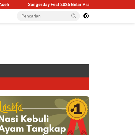
Sangerday Fest 2026 Gelar Praacara Gratis di Museum Tsunami 