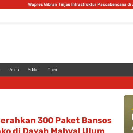
Wapres Gibran Tinjau Infrastruktur Pascabencana di Aceh
m
Politik
Artikel
Opini
Serahkan 300 Paket Bansos
ko di Dayah Mahyal Ulum