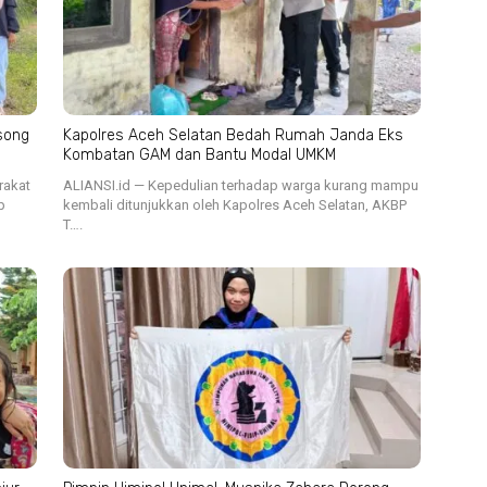
song
Kapolres Aceh Selatan Bedah Rumah Janda Eks
Kombatan GAM dan Bantu Modal UMKM
rakat
ALIANSI.id — Kepedulian terhadap warga kurang mampu
p
kembali ditunjukkan oleh Kapolres Aceh Selatan, AKBP
T….