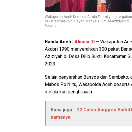
Wakapolda Aceh Kombes Armia Fahmi yang tergabung
paket sembako di Dayah Mahyal Ulum Al-Aziziyah di 
Foto: Ist.
Banda Aceh |
Aliansi.ID
– Wakapolda Aceh
Akabri 1990 menyerahkan 300 paket Bans
Aziziyah di Desa Dilib Bukti, Kecamatan 
2023.
Selain penyerahan Bansos dan Sembako, da
Mabes Polri itu, Wakapolda Aceh beserta A
melakukan penghijauan.
Baca juga :
22 Calon Anggota Baitul M
namanya