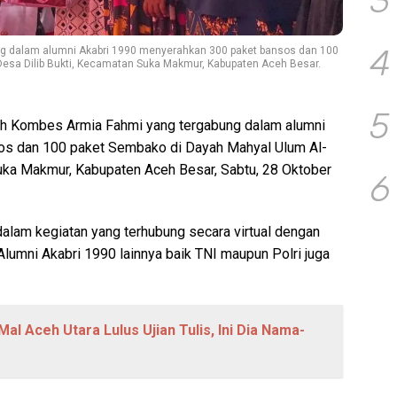
3
4
 dalam alumni Akabri 1990 menyerahkan 300 paket bansos dan 100
Desa Dilib Bukti, Kecamatan Suka Makmur, Kabupaten Aceh Besar.
5
 Kombes Armia Fahmi yang tergabung dalam alumni
os dan 100 paket Sembako di Dayah Mahyal Ulum Al-
Suka Makmur, Kabupaten Aceh Besar, Sabtu, 28 Oktober
6
lam kegiatan yang terhubung secara virtual dengan
lumni Akabri 1990 lainnya baik TNI maupun Polri juga
al Aceh Utara Lulus Ujian Tulis, Ini Dia Nama-