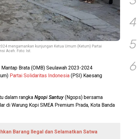
3
4
5
-2024 mengamankan kunjungan Ketua Umum (Ketum) Partai
si Aceh. Foto: Ist.
6
 Mantap Brata (OMB) Seulawah 2023-2024
tum)
Partai Solidaritas Indonesia
(PSI) Kaesang
tu dalam rangka
Ngopi Santuy
(Ngops) bersama
elar di Warung Kopi SMEA Premium Prada, Kota Banda
hkan Barang Ilegal dan Selamatkan Satwa