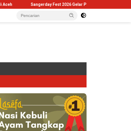
Sangerday Fest 2026 Gelar Praacara Gratis di Museum Tsunami Ac