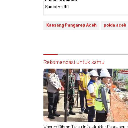
Sumber :
Ril
Kaesang Pangarep Aceh
polda aceh
Rekomendasi untuk kamu
Wapres Gibran Tinjau Infrastruktur Pascaben