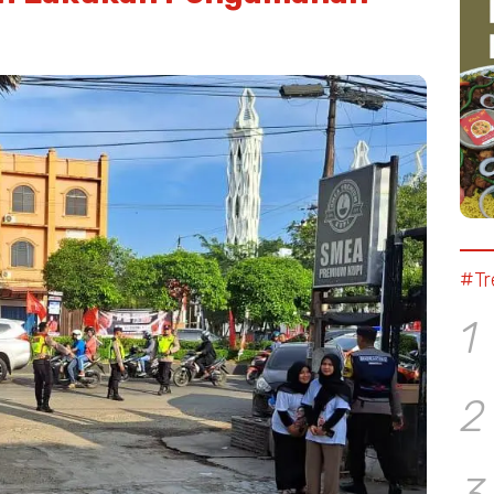
#Tr
1
2