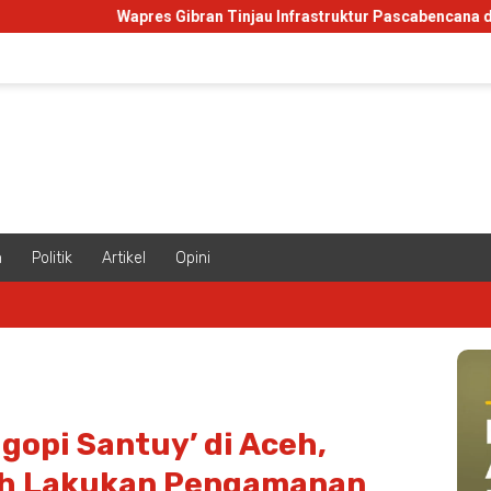
Wapres Gibran Tinjau Infrastruktur Pascabencana di Aceh
m
Politik
Artikel
Opini
gopi Santuy’ di Aceh,
ah Lakukan Pengamanan