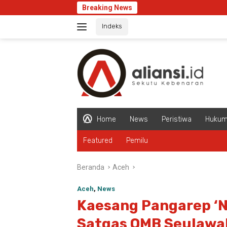
Langsung
Breaking News
ke
Indeks
konten
Home
News
Peristiwa
Huku
Featured
Pemilu
Beranda
Aceh
Aceh
,
News
Kaesang Pangarep ‘N
Satgas OMB Seulaw