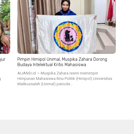
jur
Pimpin Himipol Unimal, Muspika Zahara Dorong
Budaya Intelektual Kritis Mahasiswa
ALIANSI.id — Muspika Zahara resmi memimpin
g
Himpunan Mahasiswa Ilmu Politik (Himipol) Universitas
Malikussaleh (Unimal) periode…