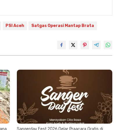
PSI Aceh
Satgas Operasi Mantap Brata
cana
Sangerday Fest 2026 Gelar Praacara Gratis di