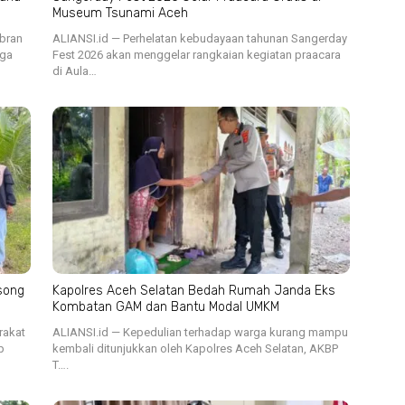
Museum Tsunami Aceh
ibran
ALIANSI.id — Perhelatan kebudayaan tahunan Sangerday
iga
Fest 2026 akan menggelar rangkaian kegiatan praacara
di Aula…
song
Kapolres Aceh Selatan Bedah Rumah Janda Eks
Kombatan GAM dan Bantu Modal UMKM
rakat
ALIANSI.id — Kepedulian terhadap warga kurang mampu
p
kembali ditunjukkan oleh Kapolres Aceh Selatan, AKBP
T….