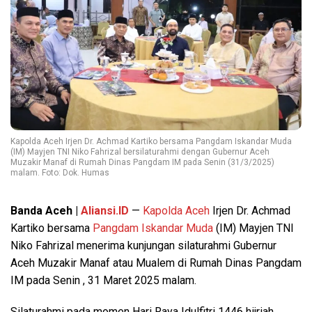
Kapolda Aceh Irjen Dr. Achmad Kartiko bersama Pangdam Iskandar Muda
(IM) Mayjen TNI Niko Fahrizal bersilaturahmi dengan Gubernur Aceh
Muzakir Manaf di Rumah Dinas Pangdam IM pada Senin (31/3/2025)
malam. Foto: Dok. Humas
Banda Aceh |
Aliansi.ID
—
Kapolda Aceh
Irjen Dr. Achmad
Kartiko bersama
Pangdam Iskandar Muda
(IM) Mayjen TNI
Niko Fahrizal menerima kunjungan silaturahmi Gubernur
Aceh Muzakir Manaf atau Mualem di Rumah Dinas Pangdam
IM pada Senin , 31 Maret 2025 malam.
Silaturahmi pada momen Hari Raya Idulfitri 1446 hijriah