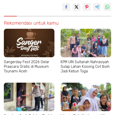
Rekomendasi untuk kamu
Sangerday Fest 2026 Gelar
KPM UIN Sultanah Nahrasiyah
Praacara Gratis di Museum
Sulap Lahan Kosong Cot Iboih
Tsunami Aceh
Jadi Kebun Toga