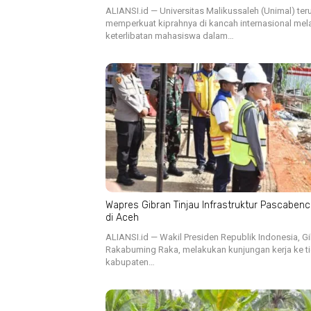
ALIANSI.id — Universitas Malikussaleh (Unimal) ter
memperkuat kiprahnya di kancah internasional mela
keterlibatan mahasiswa dalam…
Wapres Gibran Tinjau Infrastruktur Pascaben
di Aceh
ALIANSI.id — Wakil Presiden Republik Indonesia, G
Rakabuming Raka, melakukan kunjungan kerja ke t
kabupaten…