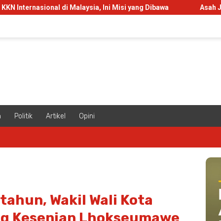
al di Malaysia, Ini Misi yang Dibawa
Asah Jiwa Kepemimpi
m
Politik
Artikel
Opini
ahun, Wakil Wali Kota
ng Kesenian Lhokseumawe