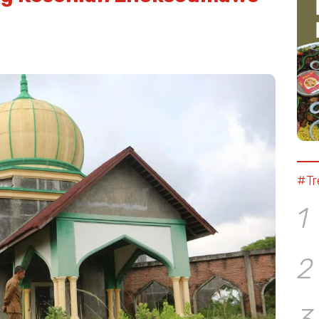
#Tr
1
2