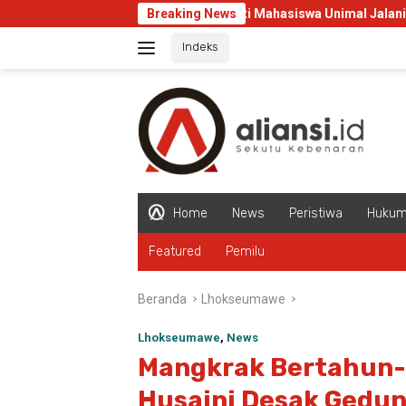
Langsung
Juliyanti Mahasiswa Unimal Jalani KKN Internasion
Breaking News
ke
Indeks
konten
Home
News
Peristiwa
Huku
Featured
Pemilu
Beranda
Lhokseumawe
Lhokseumawe
,
News
Mangkrak Bertahun-t
Husaini Desak Gedu