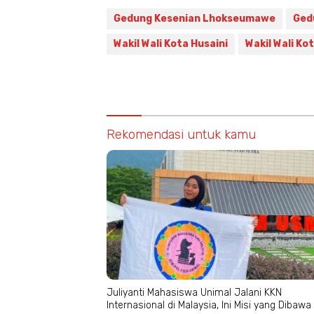
Gedung Kesenian Lhokseumawe
Ged
Wakil Wali Kota Husaini
Wakil Wali K
Rekomendasi untuk kamu
Juliyanti Mahasiswa Unimal Jalani KKN
Internasional di Malaysia, Ini Misi yang Dibawa