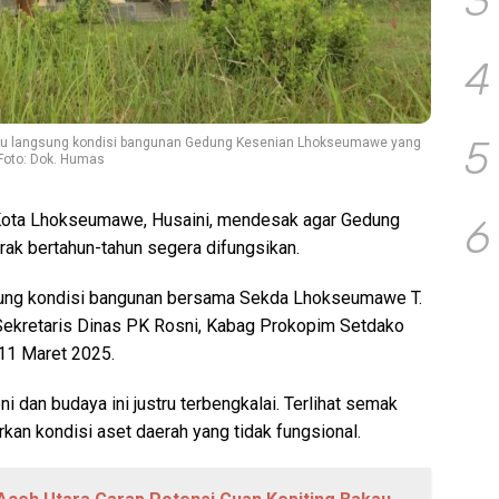
3
4
5
jau langsung kondisi bangunan Gedung Kesenian Lhokseumawe yang
 Foto: Dok. Humas
Kota Lhokseumawe, Husaini, mendesak agar Gedung
6
k bertahun-tahun segera difungsikan.
ngsung kondisi bangunan bersama Sekda Lhokseumawe T.
Sekretaris Dinas PK Rosni, Kabag Prokopim Setdako
 11 Maret 2025.
 dan budaya ini justru terbengkalai. Terlihat semak
an kondisi aset daerah yang tidak fungsional.