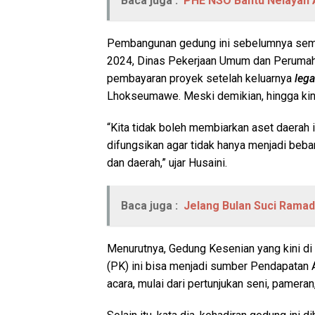
Baca juga :
PHE NSO Bantu Nelayan 
Pembangunan gedung ini sebelumnya sempat
2024, Dinas Pekerjaan Umum dan Perumah
pembayaran proyek setelah keluarnya
lega
Lhokseumawe. Meski demikian, hingga kini
“Kita tidak boleh membiarkan aset daerah
difungsikan agar tidak hanya menjadi beba
dan daerah,” ujar Husaini.
Baca juga :
Jelang Bulan Suci Ramad
Menurutnya, Gedung Kesenian yang kini d
(PK) ini bisa menjadi sumber Pendapatan 
acara, mulai dari pertunjukan seni, pameran