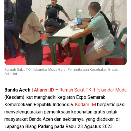
Rumah Sakit TK II Iskandar Muda Gelar Pemeriksaan Kesehatan Gratis.
Foto: Ist.
Banda Aceh |
Aliansi.ID
–
Rumah Sakit TK II Iskandar Muda
(Kesdam) ikut menghadiri kegiatan Expo Semarak
Kemerdekaan Republik Indonesia,
Kodam IM
berpartisipasi
menyelenggarakan pemeriksaan kesehatan gratis untuk
masyarakat Banda Aceh dan sekitarnya, yang diadakan di
Lapangan Blang Padang pada Rabu, 23 Agustus 2023.