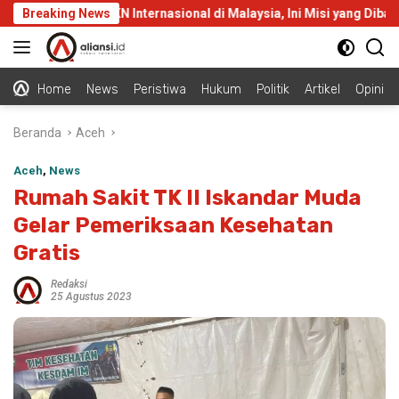
Langsung
mal Jalani KKN Internasional di Malaysia, Ini Misi yang Dibawa
Breaking News
ke
konten
Home
News
Peristiwa
Hukum
Politik
Artikel
Opini
Beranda
Aceh
Aceh
,
News
Rumah Sakit TK II Iskandar Muda
Gelar Pemeriksaan Kesehatan
Gratis
Redaksi
25 Agustus 2023