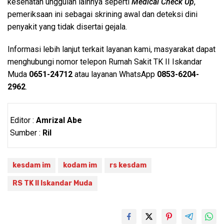
kesehatan unggulan lainnya seperti
Medical
Check Up
,
pemeriksaan ini sebagai skrining awal dan deteksi dini
penyakit yang tidak disertai gejala.
Informasi lebih lanjut terkait layanan kami, masyarakat dapat
menghubungi nomor telepon Rumah Sakit TK II Iskandar
Muda
0651-24712
atau layanan WhatsApp
0853-6204-
2962
.
Editor :
Amrizal Abe
Sumber :
Ril
kesdam im
kodam im
rs kesdam
RS TK II Iskandar Muda