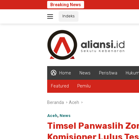
Langsung
Breaking News
ke
Indeks
konten
Home
News
Peristiwa
Huku
Featured
Pemilu
Beranda
Aceh
Aceh
,
News
Timsel Panwaslih Zo
Komisioner Lulus Tes