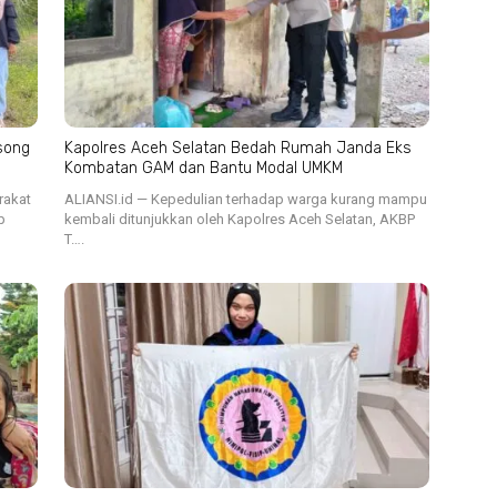
song
Kapolres Aceh Selatan Bedah Rumah Janda Eks
Kombatan GAM dan Bantu Modal UMKM
rakat
ALIANSI.id — Kepedulian terhadap warga kurang mampu
p
kembali ditunjukkan oleh Kapolres Aceh Selatan, AKBP
T….