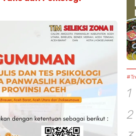
#Tr
1
2