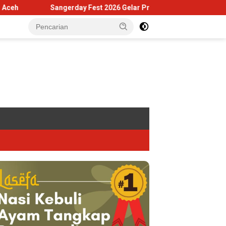
angerday Fest 2026 Gelar Praacara Gratis di Museum Tsunami Ace