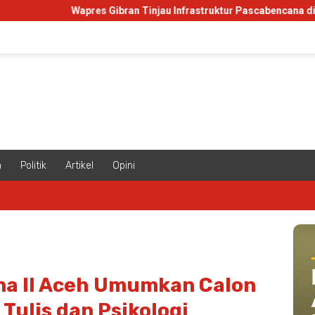
Wapres Gibran Tinjau Infrastruktur Pascabencana di Aceh
S
m
Politik
Artikel
Opini
na II Aceh Umumkan Calon
 Tulis dan Psikologi