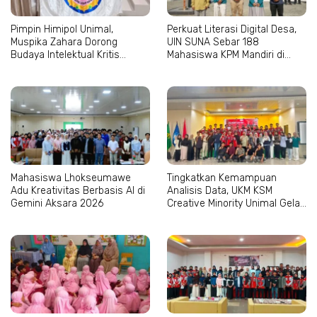
Pimpin Himipol Unimal,
Perkuat Literasi Digital Desa,
Muspika Zahara Dorong
UIN SUNA Sebar 188
Budaya Intelektual Kritis
Mahasiswa KPM Mandiri di
Mahasiswa
Aceh–Sumut
Mahasiswa Lhokseumawe
Tingkatkan Kemampuan
Adu Kreativitas Berbasis AI di
Analisis Data, UKM KSM
Gemini Aksara 2026
Creative Minority Unimal Gelar
Pelatihan SPSS