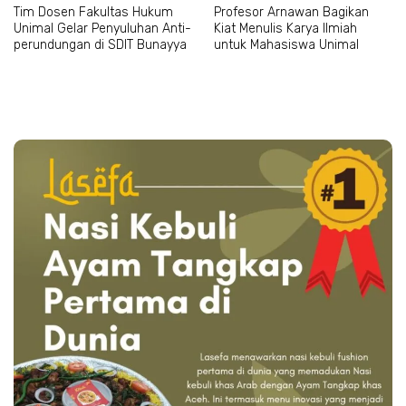
Tim Dosen Fakultas Hukum
Profesor Arnawan Bagikan
Unimal Gelar Penyuluhan Anti-
Kiat Menulis Karya Ilmiah
perundungan di SDIT Bunayya
untuk Mahasiswa Unimal