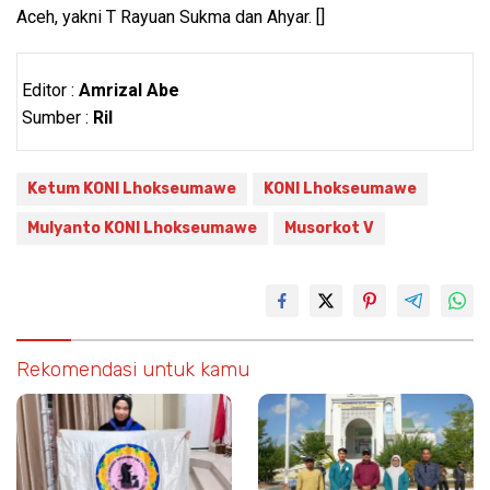
Aceh, yakni T Rayuan Sukma dan Ahyar. []
Editor :
Amrizal Abe
Sumber :
Ril
Ketum KONI Lhokseumawe
KONI Lhokseumawe
Mulyanto KONI Lhokseumawe
Musorkot V
Rekomendasi untuk kamu