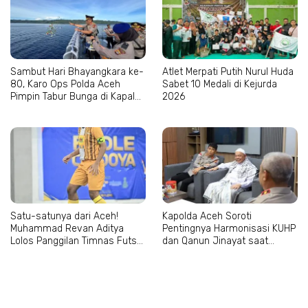
Sambut Hari Bhayangkara ke-
Atlet Merpati Putih Nurul Huda
80, Karo Ops Polda Aceh
Sabet 10 Medali di Kejurda
Pimpin Tabur Bunga di Kapal
2026
Wisanggeni
Satu-satunya dari Aceh!
Kapolda Aceh Soroti
Muhammad Revan Aditya
Pentingnya Harmonisasi KUHP
Lolos Panggilan Timnas Futsal
dan Qanun Jinayat saat
U-17
Bertemu Abu Paya Pasi