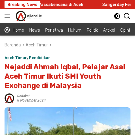
Langsung
Infrastruktur Pascabencana di Aceh
Breaking News
Sangerday Fest 2026 
ke
konten
Home
News
Peristiwa
Hukum
Politik
Artikel
Opini
Beranda
Aceh Timur
Aceh Timur
,
Pendidikan
Nejaddi Ahmah Iqbal, Pelajar Asal
Aceh Timur Ikuti SMI Youth
Exchange di Malaysia
Redaksi
8 November 2024