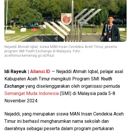
Nejaddi Ahmah Iqbal, siswa MAN Insan Cendekia Aceh Timur, peserta
program SMI Youth Exchange di Malaysia. Foto:
acehtimur.kemenag.go.id/Razi
Idi Rayeuk |
Aliansi.ID
— Nejaddi Ahmah Iqbal, pelajar asal
Kabupaten Aceh Timur mengikuti Program SMI
Youth
Exchange
yang diselenggarakan oleh organisasi pemuda
Semangat Muda Indonesia
(SMI) di Malaysia pada 5-8
November 2024.
Nejaddi, yang merupakan siswa MAN Insan Cendekia Aceh
Timur ini berhasil mengharumkan nama sekolah dan
daerahnya sebagai peserta dalam program pertukaran