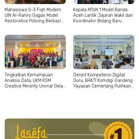
Mahasiswa S-3 Fiqh Modern
Kepala MTsN 1 Model Banda
UIN Ar-Raniry Gagas Model
Aceh Lantik Jajaran Wakil dan
Restorative Policing Berbasis
Koordinator Bidang Baru
Maqashid al-Syari’ah
Tingkatkan Kemampuan
Genjot Kompetensi Digital
Analisis Data, UKM KSM
Guru, BAKTI Komdigi Gandeng
Creative Minority Unimal Gelar
Yayasan Cemerlang Pulihkan
Pelatihan SPSS
Pendidikan Pascabencana di
Aceh Utara