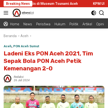
Langsung
 Praacara Gratis di Museum Tsunami Aceh
Breaking News
KPM UIN Sultana
ke
konten
Home
News
Peristiwa
Hukum
Politik
Artikel
Opini
Beranda
Aceh
Aceh
,
PON Aceh Sumut
Ladeni Eks PON Aceh 2021, Tim
Sepak Bola PON Aceh Petik
Kemenangan 2-0
Redaksi
26 Juli 2024