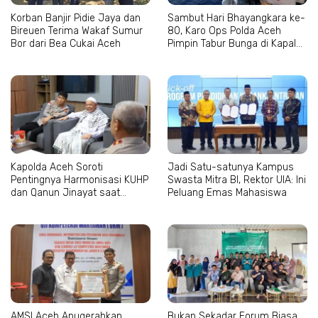
Korban Banjir Pidie Jaya dan
Sambut Hari Bhayangkara ke-
Bireuen Terima Wakaf Sumur
80, Karo Ops Polda Aceh
Bor dari Bea Cukai Aceh
Pimpin Tabur Bunga di Kapal
Wisanggeni
Kapolda Aceh Soroti
Jadi Satu-satunya Kampus
Pentingnya Harmonisasi KUHP
Swasta Mitra BI, Rektor UIA: Ini
dan Qanun Jinayat saat
Peluang Emas Mahasiswa
Bertemu Abu Paya Pasi
AMSI Aceh Anugerahkan
Bukan Sekadar Forum Biasa,