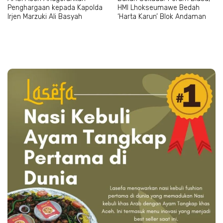
Penghargaan kepada Kapolda
HMI Lhokseumawe Bedah
Irjen Marzuki Ali Basyah
‘Harta Karun’ Blok Andaman