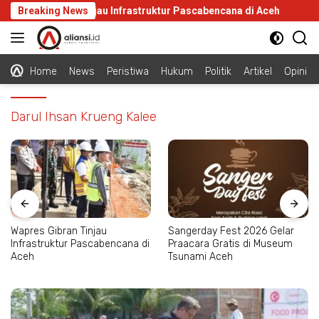
Langsung
apres Gibran Tinjau Infrastruktur Pascabencana di Aceh
Breaking News
S
ke
konten
Home
News
Peristiwa
Hukum
Politik
Artikel
Opini
Darul Ihsan Krueng Kalee
Wapres Gibran Tinjau
Sangerday Fest 2026 Gelar
Infrastruktur Pascabencana di
Praacara Gratis di Museum
Aceh
Tsunami Aceh