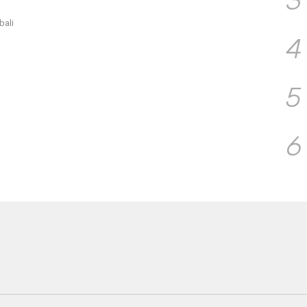
3
bali
4
5
6