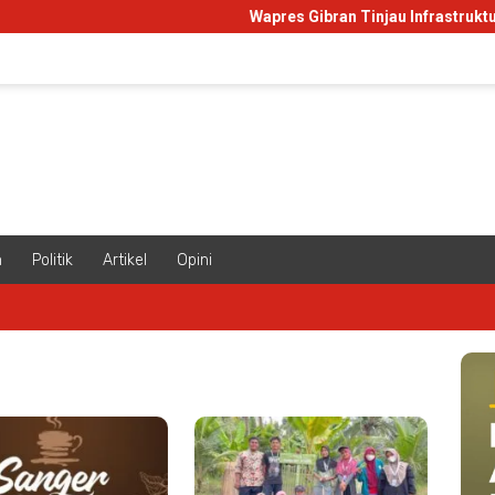
Wapres Gibran Tinjau Infrastruktur Pa
m
Politik
Artikel
Opini