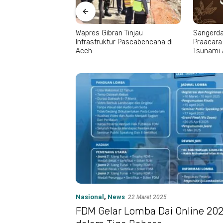
g,
Wapres Gibran Tinjau
Sangerday Fest 2026 Gela
Infrastruktur Pascabencana di
Praacara Gratis di Museu
Aceh
Tsunami Aceh
Nasional
,
News
22 Maret 2025
FDM Gelar Lomba Dai Online 202