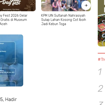
r
KPM UIN Sultanah Nahrasiyah
Kapolres Aceh Selata
m
Sulap Lahan Kosong Cot Iboih
Rumah Janda Eks Ko
Jadi Kebun Toga
GAM dan Bantu Modal
#Tr
1
2
5, Hadir