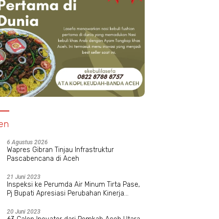
n Bedah
Islamic Relief Indonesia Hibur
Pimpin Himipol Uni
mbatan
Anak Yatim Cianjur Lewat
Zahara Dorong Bu
 UMKM
Rekreasi Bersama
Intelektual Kritis 
en
6 Agustus 2026
Wapres Gibran Tinjau Infrastruktur
Pascabencana di Aceh
21 Juni 2023
Inspeksi ke Perumda Air Minum Tirta Pase,
Pj Bupati Apresiasi Perubahan Kinerja
Manajemen Baru
20 Juni 2023