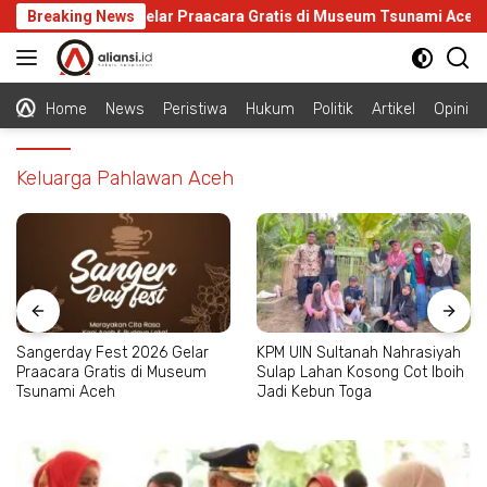
Langsung
rday Fest 2026 Gelar Praacara Gratis di Museum Tsunami Aceh
Breaking News
ke
konten
Home
News
Peristiwa
Hukum
Politik
Artikel
Opini
Keluarga Pahlawan Aceh
Sangerday Fest 2026 Gelar
KPM UIN Sultanah Nahrasiyah
Praacara Gratis di Museum
Sulap Lahan Kosong Cot Iboih
Tsunami Aceh
Jadi Kebun Toga