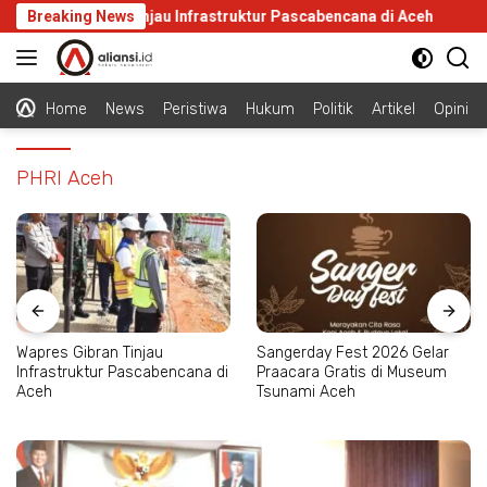
Langsung
Wapres Gibran Tinjau Infrastruktur Pascabencana di Aceh
Breaking News
S
ke
konten
Home
News
Peristiwa
Hukum
Politik
Artikel
Opini
PHRI Aceh
Wapres Gibran Tinjau
Sangerday Fest 2026 Gelar
Infrastruktur Pascabencana di
Praacara Gratis di Museum
Aceh
Tsunami Aceh