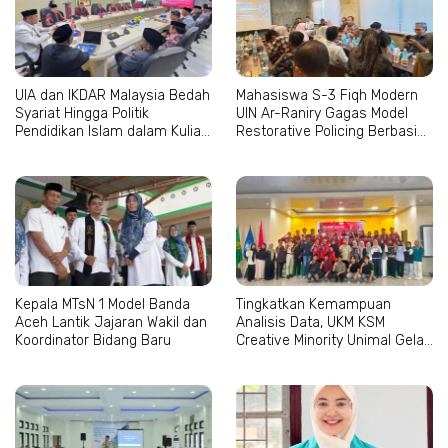
UIA dan IKDAR Malaysia Bedah
Mahasiswa S-3 Fiqh Modern
Syariat Hingga Politik
UIN Ar-Raniry Gagas Model
Pendidikan Islam dalam Kuliah
Restorative Policing Berbasis
Tamu Internasional
Maqashid al-Syari’ah
Kepala MTsN 1 Model Banda
Tingkatkan Kemampuan
Aceh Lantik Jajaran Wakil dan
Analisis Data, UKM KSM
Koordinator Bidang Baru
Creative Minority Unimal Gelar
Pelatihan SPSS