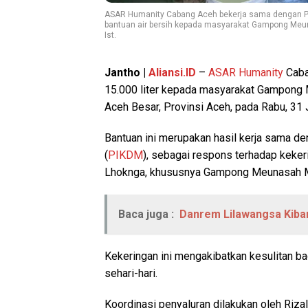
ASAR Humanity Cabang Aceh bekerja sama dengan Pe
bantuan air bersih kepada masyarakat Gampong Meu
Ist.
Jantho |
Aliansi.ID
–
ASAR Humanity
Caba
15.000 liter kepada masyarakat Gampong
Aceh Besar, Provinsi Aceh, pada Rabu, 31 
Bantuan ini merupakan hasil kerja sama d
(
PIKDM
), sebagai respons terhadap keke
Lhoknga, khususnya Gampong Meunasah 
Baca juga :
Danrem Lilawangsa Kiba
Kekeringan ini mengakibatkan kesulitan b
sehari-hari.
Koordinasi penyaluran dilakukan oleh Riz