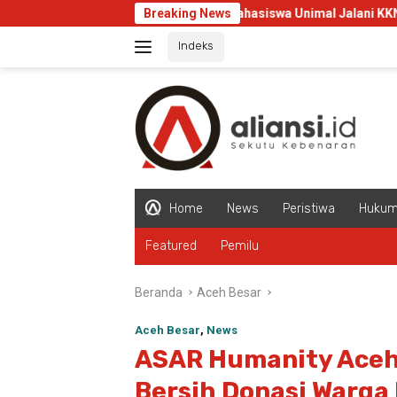
Langsung
Juliyanti Mahasiswa Unimal Jalani KKN Internasional d
Breaking News
ke
Indeks
konten
Home
News
Peristiwa
Huku
Featured
Pemilu
Beranda
Aceh Besar
Aceh Besar
,
News
ASAR Humanity Aceh S
Bersih Donasi Warga