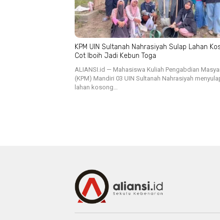
KPM UIN Sultanah Nahrasiyah Sulap Lahan Ko
Cot Iboih Jadi Kebun Toga
ALIANSI.id — Mahasiswa Kuliah Pengabdian Masya
(KPM) Mandiri 03 UIN Sultanah Nahrasiyah menyula
lahan kosong…