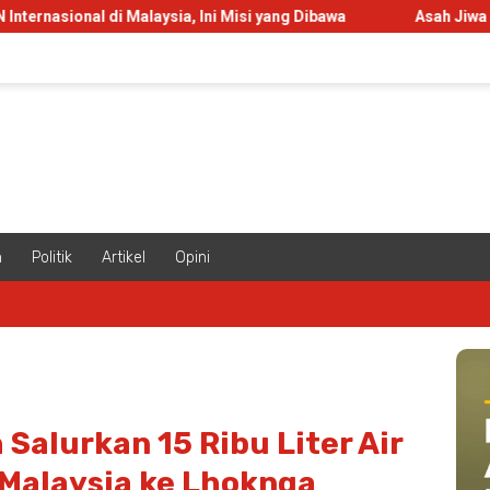
i Malaysia, Ini Misi yang Dibawa
Asah Jiwa Kepemimpinan,
m
Politik
Artikel
Opini
alurkan 15 Ribu Liter Air
 Malaysia ke Lhoknga