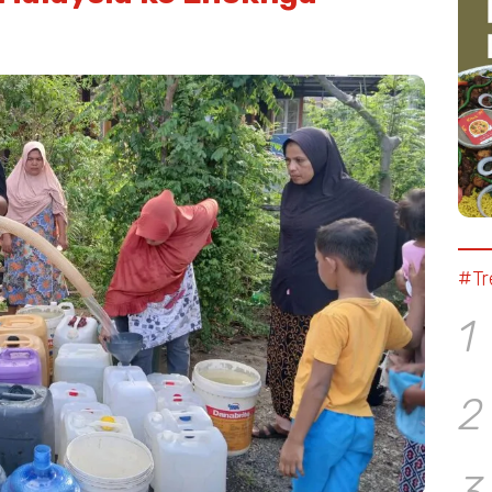
#Tr
1
2