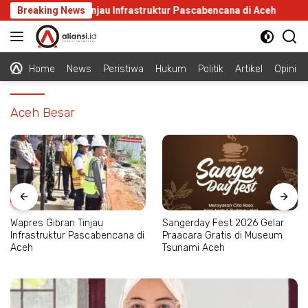
Langsung
pres Gibran Tinjau Infrastruktur Pascabencana di Aceh
Breaking News
Sa
ke
konten
Home
News
Peristiwa
Hukum
Politik
Artikel
Opini
Aceh Besar
Wapres Gibran Tinjau
Sangerday Fest 2026 Gelar
Infrastruktur Pascabencana di
Praacara Gratis di Museum
Aceh
Tsunami Aceh