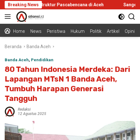
Langsung
n Tinjau Infrastruktur Pascabencana di Aceh
Breaking News
Sangerday Fe
ke
konten
Home
News
Peristiwa
Hukum
Politik
Artikel
Opini
Beranda
Banda Aceh
Banda Aceh
,
Pendidikan
80 Tahun Indonesia Merdeka: Dari
Lapangan MTsN 1 Banda Aceh,
Tumbuh Harapan Generasi
Tangguh
Redaksi
12 Agustus 2025