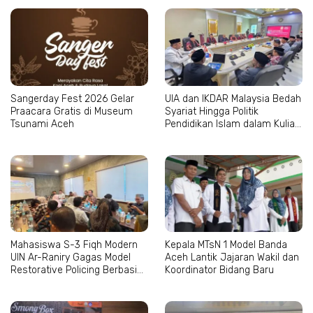
Sangerday Fest 2026 Gelar
UIA dan IKDAR Malaysia Bedah
Praacara Gratis di Museum
Syariat Hingga Politik
Tsunami Aceh
Pendidikan Islam dalam Kuliah
Tamu Internasional
Mahasiswa S-3 Fiqh Modern
Kepala MTsN 1 Model Banda
UIN Ar-Raniry Gagas Model
Aceh Lantik Jajaran Wakil dan
Restorative Policing Berbasis
Koordinator Bidang Baru
Maqashid al-Syari’ah