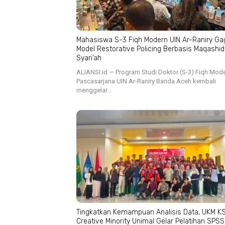
Mahasiswa S-3 Fiqh Modern UIN Ar-Raniry Ga
Model Restorative Policing Berbasis Maqashid
Syari’ah
ALIANSI.id — Program Studi Doktor (S-3) Fiqh Mod
Pascasarjana UIN Ar-Raniry Banda Aceh kembali
menggelar…
Tingkatkan Kemampuan Analisis Data, UKM K
Creative Minority Unimal Gelar Pelatihan SPSS