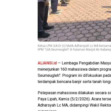
Ketua LPM UIA Dr (c) Malik Adharsyah Lc MA bersa
KPM “UIA Seumeugleh” di halaman Masjid An Nabawy,
ALIANSI.id
— Lembaga Pengabdian Masya
menerjunkan 160 mahasiswa dalam progra
Seumeugleh”. Program ini difokuskan pad
terdampak bencana banjir serta tanah longs
Pelepasan mahasiswa dilakukan secara s
Paya Lipah, Kamis (5/2/2026). Acara terse
Adharsyah Lc MA, didampingi Wakil Rektor