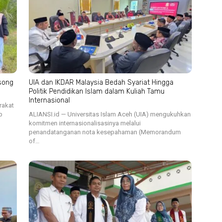
song
UIA dan IKDAR Malaysia Bedah Syariat Hingga
Politik Pendidikan Islam dalam Kuliah Tamu
Internasional
rakat
p
ALIANSI.id — Universitas Islam Aceh (UIA) mengukuhkan
komitmen internasionalisasinya melalui
penandatanganan nota kesepahaman (Memorandum
of…