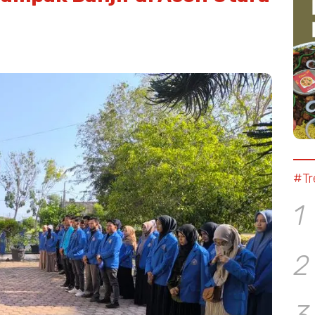
#Tr
1
2