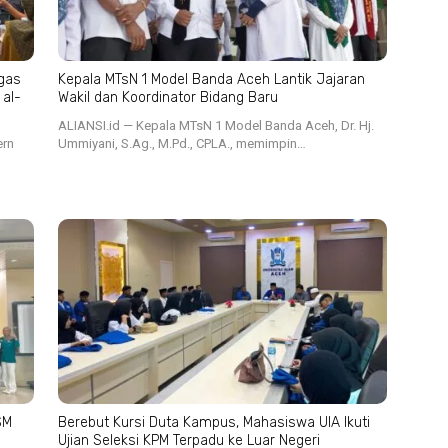
gas
Kepala MTsN 1 Model Banda Aceh Lantik Jajaran
 al-
Wakil dan Koordinator Bidang Baru
ALIANSI.id — Kepala MTsN 1 Model Banda Aceh, Dr. Hj.
ern
Ummiyani, S.Ag., M.Pd., CPLA., memimpin…
SM
Berebut Kursi Duta Kampus, Mahasiswa UIA Ikuti
Ujian Seleksi KPM Terpadu ke Luar Negeri