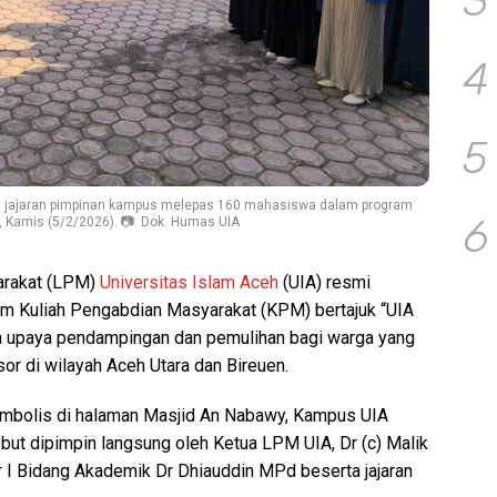
3
4
5
ma jajaran pimpinan kampus melepas 160 mahasiswa dalam program
6
 Kamis (5/2/2026). 📷: Dok. Humas UIA
rakat (LPM)
Universitas Islam Aceh
(UIA) resmi
m Kuliah Pengabdian Masyarakat (KPM) bertajuk “UIA
a upaya pendampingan dan pemulihan bagi warga yang
or di wilayah Aceh Utara dan Bireuen.
imbolis di halaman Masjid An Nabawy, Kampus UIA
but dipimpin langsung oleh Ketua LPM UIA, Dr (c) Malik
 I Bidang Akademik Dr Dhiauddin MPd beserta jajaran