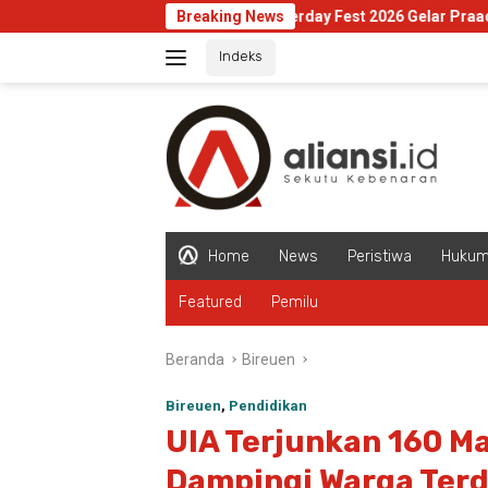
Langsung
Sangerday Fest 2026 Gelar Praacara Gratis di M
Breaking News
ke
Indeks
konten
Home
News
Peristiwa
Huku
Featured
Pemilu
Beranda
Bireuen
Bireuen
,
Pendidikan
UIA Terjunkan 160 M
Dampingi Warga Terd