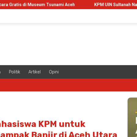
useum Tsunami Aceh
KPM UIN Sultanah Nahrasiyah Sulap La
m
Politik
Artikel
Opini
ahasiswa KPM untuk
ampak Banjir di Aceh Utara