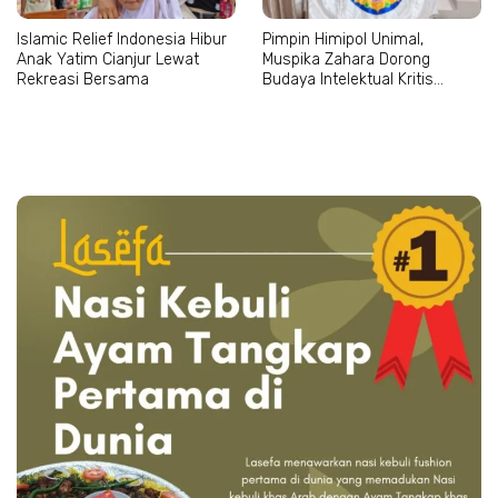
Islamic Relief Indonesia Hibur
Pimpin Himipol Unimal,
Anak Yatim Cianjur Lewat
Muspika Zahara Dorong
Rekreasi Bersama
Budaya Intelektual Kritis
Mahasiswa