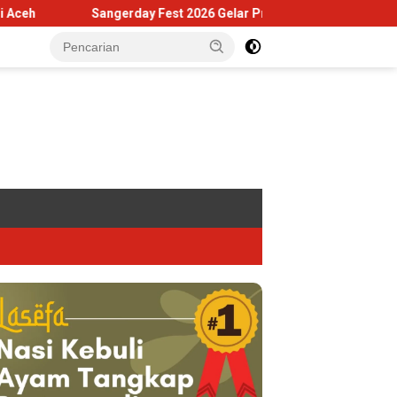
Sangerday Fest 2026 Gelar Praacara Gratis di Museum Tsunami