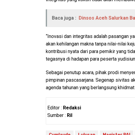
Baca juga :
Dinsos Aceh Salurkan Ba
“Inovasi dan integritas adalah pasangan y
akan kehilangan makna tanpa nilai-nilai ke
kontribusi nyata dari para pemikir yang tida
tegasnya di hadapan para peserta yudisiu
Sebagai penutup acara, pihak prodi menyera
pimpinan pascasarjana. Segenap sivitas a
agenda tahunan yang berlangsung khidmat t
Editor :
Redaksi
Sumber :
Ril
Cumlaude
Lulusan
Magister PAI