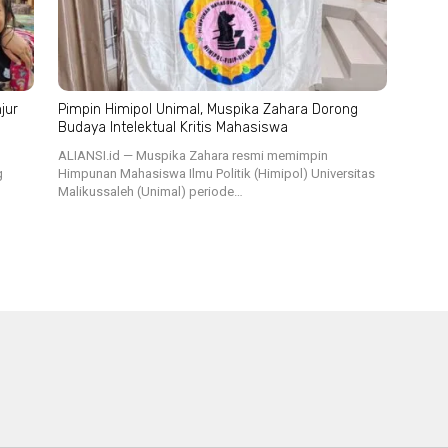
jur
Pimpin Himipol Unimal, Muspika Zahara Dorong
Budaya Intelektual Kritis Mahasiswa
ALIANSI.id — Muspika Zahara resmi memimpin
g
Himpunan Mahasiswa Ilmu Politik (Himipol) Universitas
Malikussaleh (Unimal) periode…