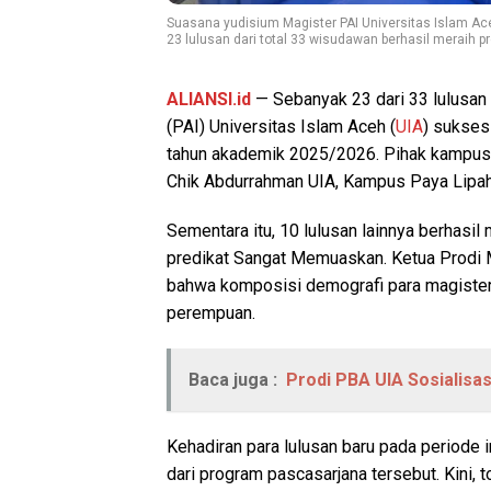
Suasana yudisium Magister PAI Universitas Islam Ace
23 lulusan dari total 33 wisudawan berhasil meraih p
ALIANSI.id
— Sebanyak 23 dari 33 lulusan
(PAI) Universitas Islam Aceh (
UIA
) sukses
tahun akademik 2025/2026. Pihak kampus 
Chik Abdurrahman UIA, Kampus Paya Lipah
Sementara itu, 10 lulusan lainnya berhasi
predikat Sangat Memuaskan. Ketua Prodi M
bahwa komposisi demografi para magister ba
perempuan.
Baca juga :
Prodi PBA UIA Sosialisa
Kehadiran para lulusan baru pada periode 
dari program pascasarjana tersebut. Kini, t