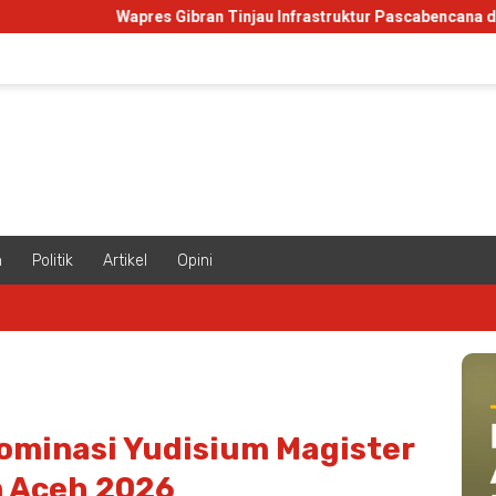
Wapres Gibran Tinjau Infrastruktur Pascabencana di Aceh
m
Politik
Artikel
Opini
ominasi Yudisium Magister
m Aceh 2026