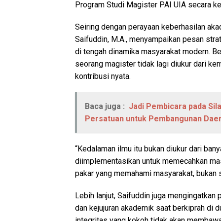
Program Studi Magister PAI UIA secara k
Seiring dengan perayaan keberhasilan akad
Saifuddin, M.A., menyampaikan pesan stra
di tengah dinamika masyarakat modern. 
seorang magister tidak lagi diukur dari ke
kontribusi nyata.
Baca juga :
Jadi Pembicara pada Sil
Persatuan untuk Pembangunan Dae
“Kedalaman ilmu itu bukan diukur dari banya
diimplementasikan untuk memecahkan masal
pakar yang memahami masyarakat, bukan se
Lebih lanjut, Saifuddin juga mengingatkan
dan kejujuran akademik saat berkiprah di d
integritas yang kokoh tidak akan membawa