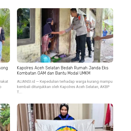
song
Kapolres Aceh Selatan Bedah Rumah Janda Eks
Kombatan GAM dan Bantu Modal UMKM
rakat
ALIANSI.id — Kepedulian terhadap warga kurang mampu
p
kembali ditunjukkan oleh Kapolres Aceh Selatan, AKBP
T….