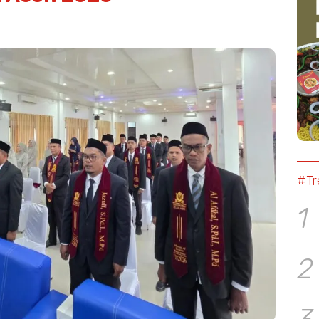
#Tr
1
2