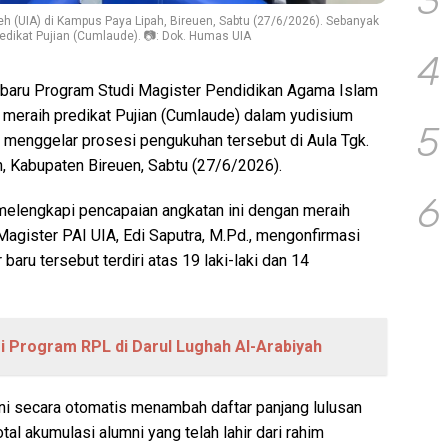
3
h (UIA) di Kampus Paya Lipah, Bireuen, Sabtu (27/6/2026). Sebanyak
redikat Pujian (Cumlaude). 📷: Dok. Humas UIA
4
 baru Program Studi Magister Pendidikan Agama Islam
 meraih predikat Pujian (Cumlaude) dalam yudisium
5
menggelar prosesi pengukuhan tersebut di Aula Tgk.
, Kabupaten Bireuen, Sabtu (27/6/2026).
6
l melengkapi pencapaian angkatan ini dengan meraih
agister PAI UIA, Edi Saputra, M.Pd., mengonfirmasi
ru tersebut terdiri atas 19 laki-laki dan 14
si Program RPL di Darul Lughah Al-Arabiyah
ini secara otomatis menambah daftar panjang lulusan
otal akumulasi alumni yang telah lahir dari rahim