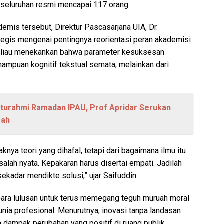
eseluruhan resmi mencapai 117 orang.
emis tersebut, Direktur Pascasarjana UIA, Dr.
tegis mengenai pentingnya reorientasi peran akademisi
Beliau menekankan bahwa parameter kesuksesan
mampuan kognitif tekstual semata, melainkan dari
aturahmi Ramadan IPAU, Prof Apridar Serukan
rah
knya teori yang dihafal, tetapi dari bagaimana ilmu itu
ah nyata. Kepakaran harus disertai empati. Jadilah
kadar mendikte solusi,” ujar Saifuddin.
 para lulusan untuk terus memegang teguh muruah moral
unia profesional. Menurutnya, inovasi tanpa landasan
 dampak perubahan yang positif di ruang publik.