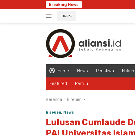
Langsung
Breaking News
ke
Indeks
konten
Home
News
Peristiwa
Huku
Featured
Pemilu
Beranda
Bireuen
Bireuen
,
News
Lulusan Cumlaude D
PAI Universitas Isla