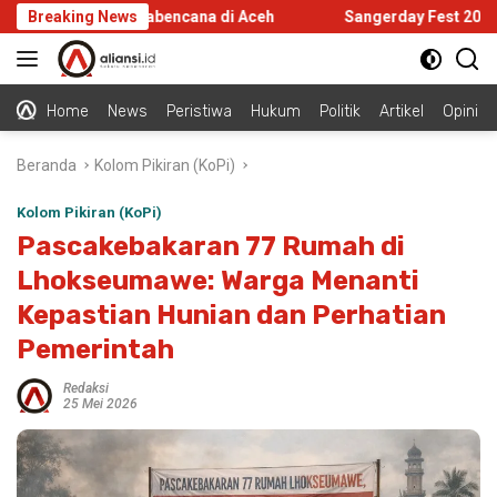
Langsung
astruktur Pascabencana di Aceh
Breaking News
Sangerday Fest 2026 Gelar
ke
konten
Home
News
Peristiwa
Hukum
Politik
Artikel
Opini
Beranda
Kolom Pikiran (KoPi)
Kolom Pikiran (KoPi)
Pascakebakaran 77 Rumah di
Lhokseumawe: Warga Menanti
Kepastian Hunian dan Perhatian
Pemerintah
Redaksi
25 Mei 2026