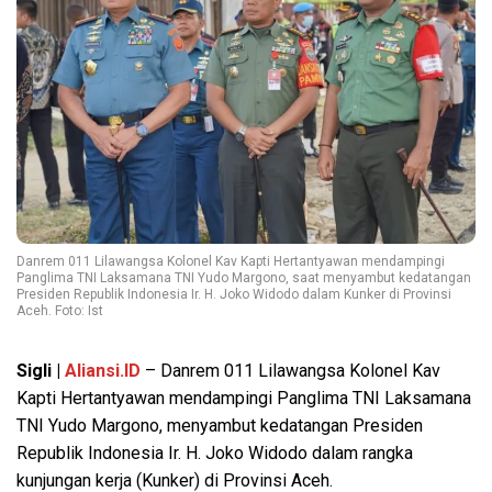
Danrem 011 Lilawangsa Kolonel Kav Kapti Hertantyawan mendampingi
Panglima TNI Laksamana TNI Yudo Margono, saat menyambut kedatangan
Presiden Republik Indonesia Ir. H. Joko Widodo dalam Kunker di Provinsi
Aceh. Foto: Ist
Sigli |
Aliansi.ID
– Danrem 011 Lilawangsa Kolonel Kav
Kapti Hertantyawan mendampingi Panglima TNI Laksamana
TNI Yudo Margono, menyambut kedatangan Presiden
Republik Indonesia Ir. H. Joko Widodo dalam rangka
kunjungan kerja (Kunker) di Provinsi Aceh.