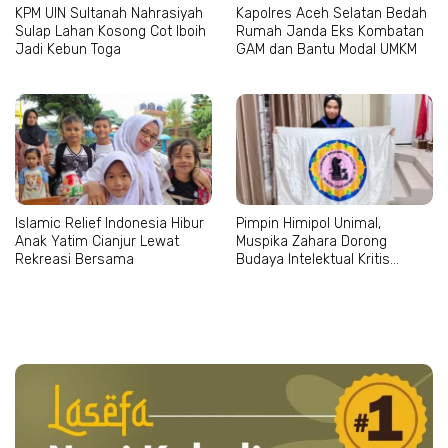
KPM UIN Sultanah Nahrasiyah
Kapolres Aceh Selatan Bedah
Sulap Lahan Kosong Cot Iboih
Rumah Janda Eks Kombatan
Jadi Kebun Toga
GAM dan Bantu Modal UMKM
Islamic Relief Indonesia Hibur
Pimpin Himipol Unimal,
Anak Yatim Cianjur Lewat
Muspika Zahara Dorong
Rekreasi Bersama
Budaya Intelektual Kritis
Mahasiswa