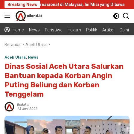
Langsung
lani KKN Internasional di Malaysia, Ini Misi yang Dibawa
Breaking News
As
ke
konten
Home
News
Peristiwa
Hukum
Politik
Artikel
Opini
Beranda
Aceh Utara
Aceh Utara
,
News
Dinas Sosial Aceh Utara Salurkan
Bantuan kepada Korban Angin
Puting Beliung dan Korban
Tenggelam
Redaksi
13 Juni 2023