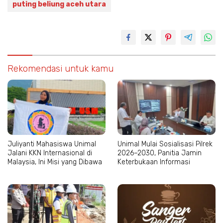
puting beliung aceh utara
Rekomendasi untuk kamu
Juliyanti Mahasiswa Unimal
Unimal Mulai Sosialisasi Pilrek
Jalani KKN Internasional di
2026–2030, Panitia Jamin
Malaysia, Ini Misi yang Dibawa
Keterbukaan Informasi