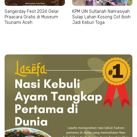
Sangerday Fest 2026 Gelar
KPM UIN Sultanah Nahrasiyah
Praacara Gratis di Museum
Sulap Lahan Kosong Cot Iboih
Tsunami Aceh
Jadi Kebun Toga