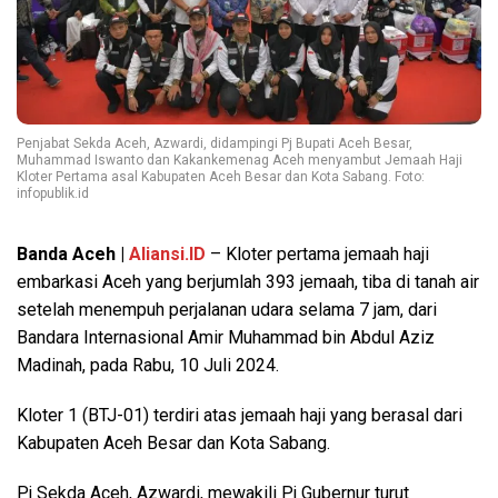
Penjabat Sekda Aceh, Azwardi, didampingi Pj Bupati Aceh Besar,
Muhammad Iswanto dan Kakankemenag Aceh menyambut Jemaah Haji
Kloter Pertama asal Kabupaten Aceh Besar dan Kota Sabang. Foto:
infopublik.id
Banda Aceh |
Aliansi.ID
– Kloter pertama jemaah haji
embarkasi Aceh yang berjumlah 393 jemaah, tiba di tanah air
setelah menempuh perjalanan udara selama 7 jam, dari
Bandara Internasional Amir Muhammad bin Abdul Aziz
Madinah, pada Rabu, 10 Juli 2024.
Kloter 1 (BTJ-01) terdiri atas jemaah haji yang berasal dari
Kabupaten Aceh Besar dan Kota Sabang.
Pj Sekda Aceh, Azwardi, mewakili Pj Gubernur turut