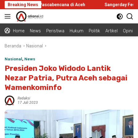
Langsung
Infrastruktur Pascabencana di Aceh
Breaking News
Sangerday Fest 2026 
ke
konten
Home
News
Peristiwa
Hukum
Politik
Artikel
Opini
Beranda
Nasional
Nasional
,
News
Presiden Joko Widodo Lantik
Nezar Patria, Putra Aceh sebagai
Wamenkominfo
Redaksi
17 Juli 2023