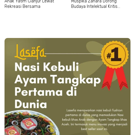
Anak Yatim Cianjur Lewat
Muspika Zahara Dorong
Rekreasi Bersama
Budaya Intelektual Kritis
Mahasiswa