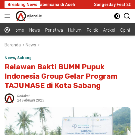
Langsung
rastruktur Pascabencana di Aceh
Breaking News
Sangerday Fest 2026 Gela
ke
konten
Home
News
Peristiwa
Hukum
Politik
Artikel
Opini
Beranda
News
News
,
Sabang
Relawan Bakti BUMN Pupuk
Indonesia Group Gelar Program
TAJUMASE di Kota Sabang
Redaksi
24 Februari 2025