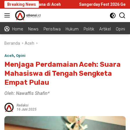
Langsung
ur Pascabencana di Aceh
Breaking News
Sangerday Fest 2026 Gelar Praaca
ke
konten
Home
News
Peristiwa
Hukum
Politik
Artikel
Opini
Beranda
Aceh
Aceh
,
Opini
Menjaga Perdamaian Aceh: Suara
Mahasiswa di Tengah Sengketa
Empat Pulau
Oleh: Nawaffis Shafin*
Redaksi
16 Juni 2025